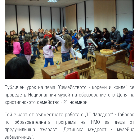
Публичен урок на тема "Семейството - корени и криле" се
проведе в Националния музей на образованието в Деня на
християнското семейство - 21 ноември.
Той е част от съвместната работа с ДГ "Младост" - Габрово
по образователната програма на НМО за деца от
предучилищна възраст "Детинска мъдрост - музейна
забавачница".