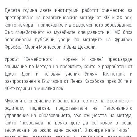
Десета година двете институции работят съвместно за
претворяване на педагогическите методи от ХІХ и ХХ век,
които намират приложение и в съвременното образование.
Със съдействието на музейните специалисти в НМО бяха
реализирани публични уроци по методите на Фридрих
Фрьобел, Мария Монтесори и Овид Декроли.
Урокът "Семейството - корени и криле" пресъздаде
занимание по Метода на проектите, който е разработен от
Джон Дюи и неговия ученик Уилям Килпатрик и
разпространен в България от Пенка Касабова през 30-те и
40-те години на миналия век..
Музейните специалисти запознаха гостите на събитието -
родители, педагози, представители на Регионалното
управление на образованието, със същността на метода,
който "позволява на всяко дете да се изяви в обща
творческа игра около един сюжет". В конкретната "игра" -