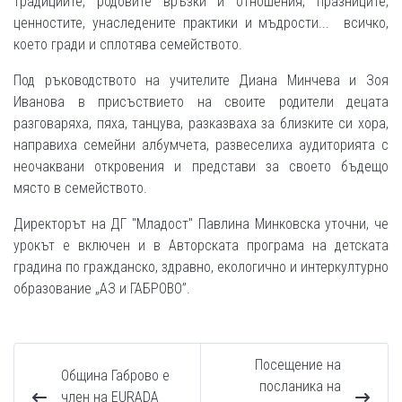
традициите, родовите връзки и отношения, празниците,
ценностите, унаследените практики и мъдрости... всичко,
което гради и сплотява семейството.
Под ръководството на учителите Диана Минчева и Зоя
Иванова в присъствието на своите родители децата
разговаряха, пяха, танцува, разказваха за близките си хора,
направиха семейни албумчета, развеселиха аудиторията с
неочаквани откровения и представи за своето бъдещо
място в семейството.
Директорът на ДГ "Младост" Павлина Минковска уточни, че
урокът е включен и в Авторската програма на детската
градина по гражданско, здравно, екологично и интеркултурно
образование „АЗ и ГАБРОВО”.
Посещение на
Община Габрово e
посланика на
член на EURADA