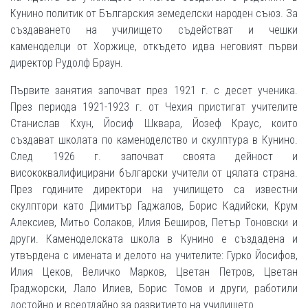
Кунино политик от Българския земеделски народен съюз. За
създаването на училището съдействат и чешки
каменоделци от Хоржице, откъдето идва неговият първи
директор Рудолф Браун.
Първите занятия започват през 1921 г. с десет ученика.
През периода 1921-1923 г. от Чехия пристигат учителите
Станислав Кхун, Йосиф Шквара, Йозеф Краус, които
създават школата по каменоделство и скулптура в Кунино.
След 1926 г. започват своята дейност и
висококвалифицирани български учители от цялата страна.
През годините директори на училището са известни
скулптори като Димитър Гаджалов, Борис Кадийски, Крум
Алексиев, Митьо Солаков, Илия Беширов, Петър Тоновски и
други. Каменоделската школа в Кунино е създадена и
утвърдена с имената и делото на учителите: Гурко Йосифов,
Илия Цеков, Величко Марков, Цветан Петров, Цветан
Граджорски, Лало Илиев, Борис Томов и други, работили
достойно и всеотдайно за развитието на училището.