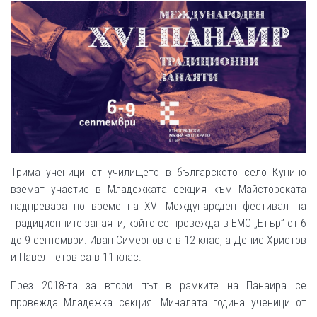
Трима ученици от училището в българското село Кунино
вземат участие в Младежката секция към Майсторската
надпревара по време на ХVІ Международен фестивал на
традиционните занаяти, който се провежда в ЕМО „Етър” от 6
до 9 септември. Иван Симеонов е в 12 клас, а Денис Христов
и Павел Гетов са в 11 клас.
През 2018-та за втори път в рамките на Панаира се
провежда Младежка секция. Миналата година ученици от