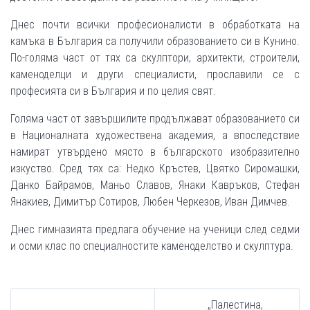
Днес почти всички професионалисти в обработката на
камъка в България са получили образованието си в Кунино.
По-голяма част от тях са скулптори, архитекти, строители,
каменоделци и други специалисти, прославили се с
професията си в България и по целия свят.
Голяма част от завършилите продължават образованието си
в Националната художествена академия, а впоследствие
намират утвърдено място в българското изобразително
изкуство. Сред тях са: Недко Кръстев, Цвятко Сиромашки,
Данко Байрамов, Маньо Славов, Янаки Кавръков, Стефан
Янакиев, Димитър Сотиров, Любен Черкезов, Иван Димчев.
Днес гимназията предлага обучение на ученици след седми
и осми клас по специалностите каменоделство и скулптура.
„Палестина,