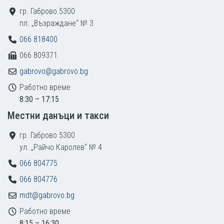
гр. Габрово 5300
пл. „Възраждане“ № 3
066 818400
066 809371
gabrovo@gabrovo.bg
Работно време
8:30 – 17:15
Местни данъци и такси
гр. Габрово 5300
ул. „Райчо Каролев“ № 4
066 804775
066 804776
mdt@gabrovo.bg
Работно време
8:15 – 16:30