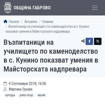
ОБЩИНА ГАБРОВО
Начало
Актуално
Новини
Възпитаници на училището по каменоделство в с. Кунино
показват умения в Майсторската надпревара
Възпитаници на
училището по каменоделство
в с. Кунино показват умения в
Майсторската надпревара
4 Септември 2018, 16:06
Мартина Груева
култура
рemo етър
музей