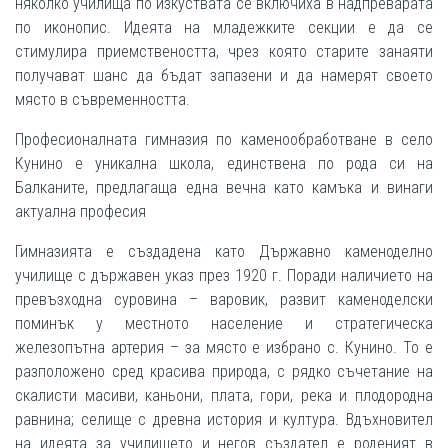
няколко училища по изкуствата се включиха в надпреварата
по иконопис. Идеята на младежките секции е да се
стимулира приемствеността, чрез която старите занаяти
получават шанс да бъдат запазени и да намерят своето
място в съвременността.
Професионалната гимназия по каменообработване в село
Кунино е уникална школа, единствена по рода си на
Балканите, предлагаща една вечна като камъка и винаги
актуална професия
Гимназията е създадена като Държавно каменоделно
училище с държавен указ през 1920 г. Поради наличието на
превъзходна суровина – варовик, развит каменоделски
поминък у местното население и стратегическа
железопътна артерия – за място е избрано с. Кунино. То е
разположено сред красива природа, с рядко съчетание на
скалисти масиви, каньони, плата, гори, река и плодородна
равнина; селище с древна история и култура. Вдъхновител
на идеята за училището и негов създател е роденият в