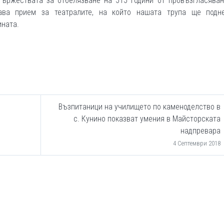
 тържествата за отбелязване на 515 години от провъзгласяван
ава прием за театралите, на който нашата трупа ще подн
ината.
Възпитаници на училището по каменоделство в
с. Кунино показват умения в Майсторската
надпревара
4 Септември 2018