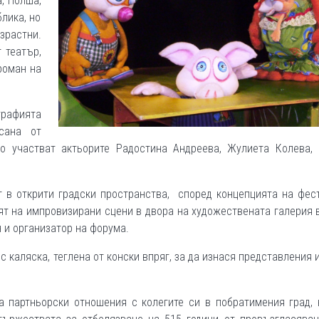
, Полша,
блика, но
зрастни.
 театър,
роман на
графията
сана от
то участват актьорите Радостина Андреева, Жулиета Колева, 
ят в открити градски пространства, според концепцията на фес
пят на импровизирани сцени в двора на художествената галерия 
н и организатор на форума.
с каляска, теглена от конски впряг, за да изнася представления и
а партньорски отношения с колегите си в побратимения град,