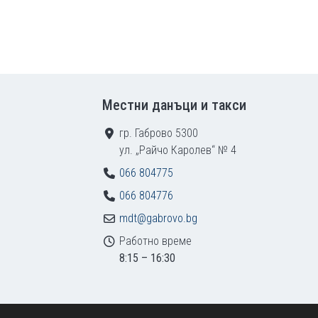
Местни данъци и такси
гр. Габрово 5300
ул. „Райчо Каролев“ № 4
066 804775
066 804776
mdt@gabrovo.bg
Работно време
8:15 – 16:30