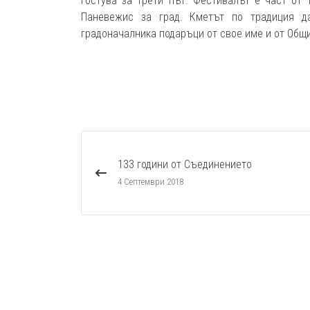
гостува за трети път. Фестивалът е част от
Паневежис за град. Кметът по традиция д
градоначалника подаръци от свое име и от Общ
133 години от Съединението
4 Септември 2018