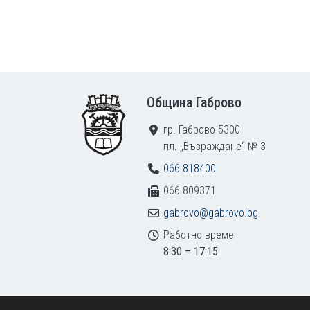
Footer
Община Габрово
гр. Габрово 5300
пл. „Възраждане“ № 3
066 818400
066 809371
gabrovo@gabrovo.bg
Работно време
8:30 – 17:15