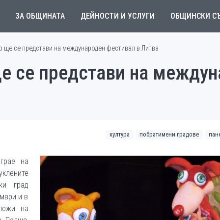
ЗА ОБЩИНАТА
ДЕЙНОСТИ И УСЛУГИ
ОБЩИНСКИ С
р ще се представи на международен фестивал в Литва
ще се представи на между
култура
побратимени градове
пан
грае на
клените
ки град
мври и в
ложи на