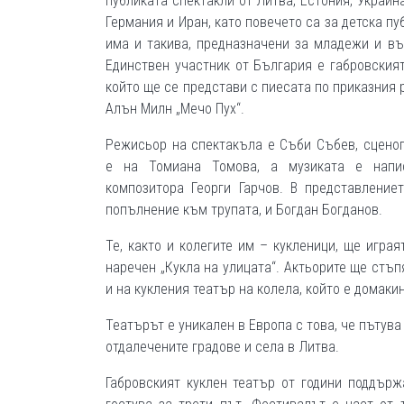
публиката спектакли от Литва, Естония, Украйна
Германия и Иран, като повечето са за детска пу
има и такива, предназначени за младежи и въ
Единствен участник от България е габровският
който ще се представи с пиесата по приказния 
Алън Милн „Мечо Пух“.
Режисьор на спектакъла е Съби Събев, сцено
е на Томиана Томова, а музиката е напи
композитора Георги Гарчов. В представление
попълнение към трупата, и Богдан Богданов.
Те, както и колегите им – кукленици, ще игра
наречен „Кукла на улицата“. Актьорите ще стъ
и на кукления театър на колела, който е домаки
Театърът е уникален в Европа с това, че пътува 
отдалечените градове и села в Литва.
Габровският куклен театър от години поддърж