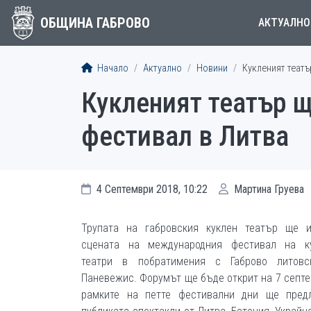
ОБЩИНА ГАБРОВО
АКТУАЛНО
Начало
Актуално
Новини
Кукленият театъ
Кукленият театър 
фестивал в Литва
4 Септември 2018, 10:22
Мартина Груева
Трупата на габровския куклен театър ще и
сцената на международния фестивал на ку
театри в побратимения с Габрово литовс
Паневежис. Форумът ще бъде открит на 7 септе
рамките на петте фестивални дни ще пред