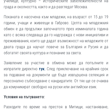
училище, културно – историческите забележителности на
града и околността, както и да разгледат Москва.
Поканата е насочена към младежи, на възраст от 15 до 19
години, учащи и живеещи в Габрово. Целта на младежкия
обмен е да продължи започнатото през изминалата година
като с всяка следваща да го надгражда с нови инициативи и
преживявания, които ще дадат възможност на младежите от
двата града да научат повече за България и Русия и да
обогатят своята култура и познание за света.
Заявление за участие в обмена може да попълните и
изпратите директно
тук.
След приключване на крайния срок
за подаване на документи ще бъде извършена селекция и
персонално събеседване с кандидатите. От тях ще се очаква
да комуникират свободно на руски или английски език.
Условия на пътуването:
Разходите по време на престоя в Митищи, настаняване,