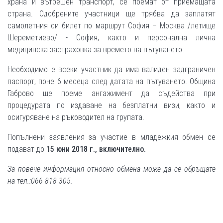
храна и вътрешен транспорт, се поемат от приемащата
страна. Одобрените участници ще трябва да заплатят
самолетния си билет по маршрут София – Москва /летище
Шереметиево/ - София, както и персонална лична
медицинска застраховка за времето на пътуването.
Необходимо е всеки участник да има валиден задграничен
паспорт, поне 6 месеца след датата на пътуването. Община
Габрово ще поеме ангажимент да съдейства при
процедурата по издаване на безплатни визи, както и
осигуряване на ръководител на групата.
Попълнени заявления за участие в младежкия обмен се
подават до
15 юни 2018 г., включително.
За повече информация относно обмена може да се обръщате
на тел.:066 818 305.