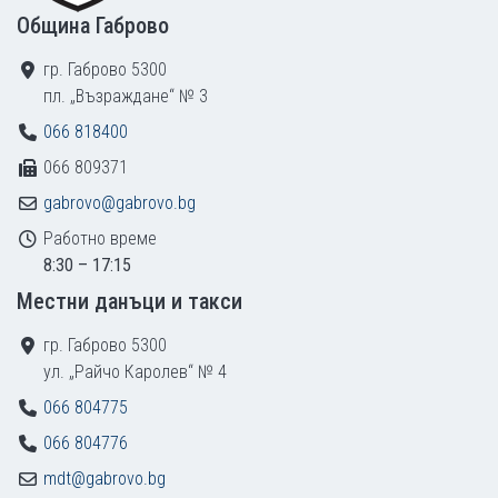
Община Габрово
гр. Габрово 5300
пл. „Възраждане“ № 3
066 818400
066 809371
gabrovo@gabrovo.bg
Работно време
8:30 – 17:15
Местни данъци и такси
гр. Габрово 5300
ул. „Райчо Каролев“ № 4
066 804775
066 804776
mdt@gabrovo.bg