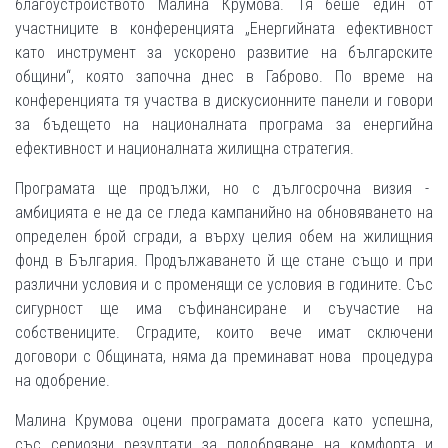
благоустройството Малина Крумова. Тя беше един от
участниците в конференцията „Енергийната ефективност
като инструмент за ускорено развитие на българските
общини“, която започна днес в Габрово. По време на
конференцията тя участва в дискусионните панели и говори
за бъдещето на националната програма за енергийна
ефективност и националната жилищна стратегия.
Програмата ще продължи, но с дългосрочна визия -
амбицията е не да се гледа кампанийно на обновяването на
определен брой сгради, а върху целия обем на жилищния
фонд в България. Продължаването й ще стане също и при
различни условия и с променящи се условия в годините. Със
сигурност ще има съфинансиране и съучастие на
собствениците. Сградите, които вече имат сключени
договори с Общината, няма да преминават нова процедура
на одобрение.
Малина Крумова оцени програмата досега като успешна,
със сериозни резултати за подобряване на комфорта и