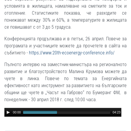
условията в жилищата, намаляване на сметките за ток и
отопление. Статистиките показва, че разходите се
понижават между 30% и 60%, а температурите в жилищата
се повишават с от 3 до 5 градуса.
Конференцията продължава и в петък, 26 април. Повече за
програмата и участниците можете да прочетете в сайта на
събитието -
https://www.20th-ecoenergy-conference.info/
Пълното интервю на заместник-министъра на регионалното
развитие и благоустройството Малина Крумова можете да
чуете в линка. Повече по темата за Енергийната
ефективност като инструмент за развитието на българските
общини ще чуете в „Часът на Габрово“ по Бумеранг ФМ, в
понеделник - 30 април 2018 г. след 10:00 часа.
Audio
00:00
04:23
Player