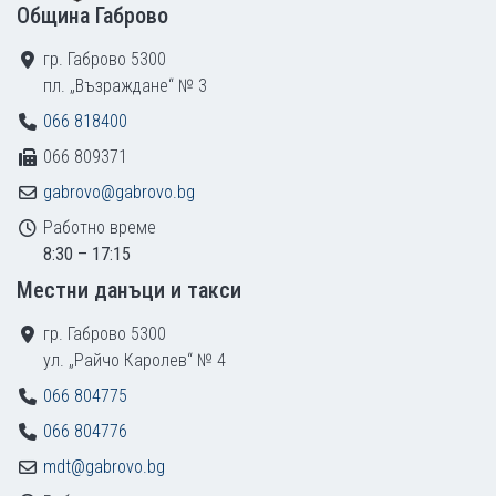
Община Габрово
гр. Габрово 5300
пл. „Възраждане“ № 3
066 818400
066 809371
gabrovo@gabrovo.bg
Работно време
8:30 – 17:15
Местни данъци и такси
гр. Габрово 5300
ул. „Райчо Каролев“ № 4
066 804775
066 804776
mdt@gabrovo.bg