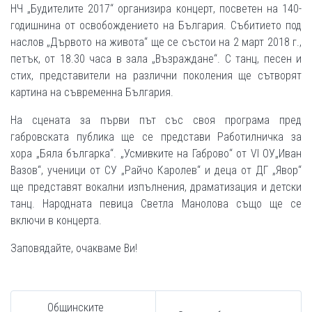
НЧ „Будителите 2017“ организира концерт, посветен на 140-
годишнина от освобождението на България. Събитието под
наслов „Дървото на живота“ ще се състои на 2 март 2018 г.,
петък, от 18.30 часа в зала „Възраждане“. С танц, песен и
стих, представители на различни поколения ще сътворят
картина на съвременна България.
На сцената за първи път със своя програма пред
габровската публика ще се представи Работилничка за
хора „Бяла българка“. „Усмивките на Габрово“ от VІ ОУ„Иван
Вазов“, ученици от СУ „Райчо Каролев“ и деца от ДГ „Явор“
ще представят вокални изпълнения, драматизация и детски
танц. Народната певица Светла Манолова също ще се
включи в концерта.
Заповядайте, очакваме Ви!
Общинските