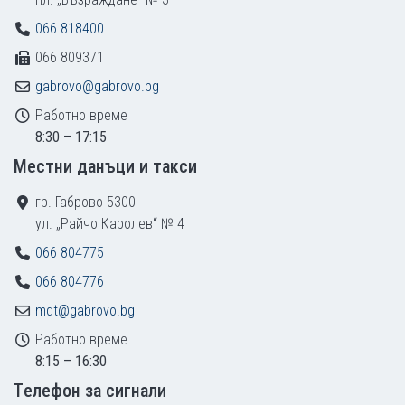
066 818400
066 809371
gabrovo@gabrovo.bg
Работно време
8:30 – 17:15
Местни данъци и такси
гр. Габрово 5300
ул. „Райчо Каролев“ № 4
066 804775
066 804776
mdt@gabrovo.bg
Работно време
8:15 – 16:30
Tелефон за сигнали