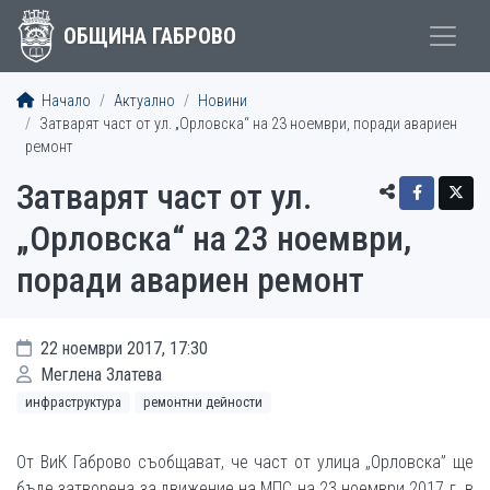
ОБЩИНА ГАБРОВО
Начало
Актуално
Новини
Затварят част от ул. „Орловска“ на 23 ноември, поради авариен
ремонт
Затварят част от ул.
„Орловска“ на 23 ноември,
поради авариен ремонт
22 ноември 2017, 17:30
Меглена Златева
инфраструктура
ремонтни дейности
От ВиК Габрово съобщават, че част от улица „Орловска” ще
бъде затворена за движение на МПС на 23 ноември 2017 г. в