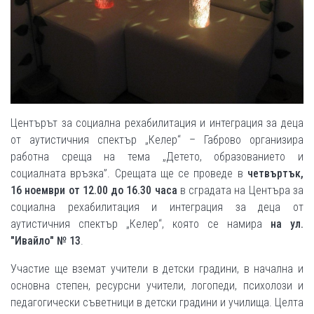
Центърът за социална рехабилитация и интеграция за деца
от аутистичния спектър „Келер“ – Габрово организира
работна среща на тема „Детето, образованието и
социалната връзка”. Срещата ще се проведе в
четвъртък,
16
ноември от 1
2.00 до
16.
30
ч
аса
в сградата на Центъра за
социална рехабилитация и интеграция за деца от
аутистичния спектър „Келер“, която се намира
на ул.
"Ивайло" № 13
.
Участие ще вземат учители в детски градини, в начална и
основна степен, ресурсни учители, логопеди, психолози и
педагогически съветници в детски градини и училища. Целта