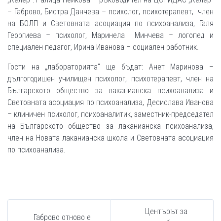
– Габрово, Бистра Данчева – психолог, психотерапевт, член
на БОЛП и Световната асоциация по психоанализа, Галя
Георгиева – психолог, Маринела Минчева – логопед и
специален педагог, Ирина Иванова – социален работник.
Гости на „лабораторията“ ще бъдат: Анет Маринова –
дългогодишен училищен психолог, психотерапевт, член на
Българското общество за лаканианска психоанализа и
Световната асоциация по психоанализа, Десислава Иванова
– клиничен психолог, психоаналитик, заместник-председател
на Българското общество за лаканианска психоанализа,
член на Новата лаканианска школа и Световната асоциация
по психоанализа.
Центърът за
Габрово отново е