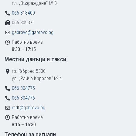
пл. „Възраждане“ № 3
066 818400
066 809371
gabrovo@gabrovo.bg
Работно време
8:30 – 17:15
Местни данъци и такси
гр. Габрово 5300
ул. „Райчо Каролев“ № 4
066 804775
066 804776
mdt@gabrovo.bg
Работно време
8:15 – 16:30
Tелефон за сигнали