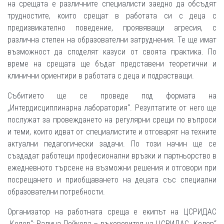
на срещата е различните специалисти заедно да обсъдят
трудностите, които срещат в работата си с деца с
предизвикателно поведение, проявяващи агресия, с
различна степен на образователни затруднения. Те ще имат
възможност да споделят казуси от своята практика. По
време на срещата ще бъдат представени теоретични и
клинични ориентири в работата с деца и подрастващи.
Събитието ще се проведе под формата на
„Интердисциплинарна лаборатория“. Резултатите от него ще
послужат за провеждането на регулярни срещи по въпроси
и теми, които идват от специалистите и отговарят на техните
актуални педагогически задачи. По този начин ще се
създадат работещи професионални връзки и партньорство в
ежедневното търсене на възможни решения и отговори при
посрещането и приобщаването на децата със специални
образователни потребности.
Организатор на работната среща е екипът на ЦСРИДАС
„Келер“: Ралица Пейкова – ръководител на ЦСРИДАС „Келер“