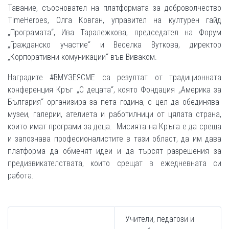
Тавание, съосновател на платформата за доброволчество
TimeHeroes, Олга Ковган, управител на културен гайд
„Програмата“, Ива Таралежкова, председател на Форум
„Гражданско участие“ и Веселка Вуткова, директор
„Корпоративни комуникации“ във Виваком.
Наградите #ВМУЗЕЯСМЕ са резултат от традиционната
конференция Кръг „С децата“, която Фондация „Америка за
България“ организира за пета година, с цел да обединява
музеи, галерии, ателиета и работилници от цялата страна,
които имат програми за деца. Мисията на Кръга е да среща
и запознава професионалистите в тази област, да им дава
платформа да обменят идеи и да търсят разрешения за
предизвикателствата, които срещат в ежедневната си
работа.
Учители, педагози и