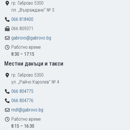
гр. Габрово 5300
пл. „Възраждане“ № 3
066 818400
066 809371
gabrovo@gabrovo.bg
Работно време
8:30 – 17:15
Местни данъци и такси
гр. Габрово 5300
ул. „Райчо Каролев“ № 4
066 804775
066 804776
mdt@gabrovo.bg
Работно време
8:15 – 16:30