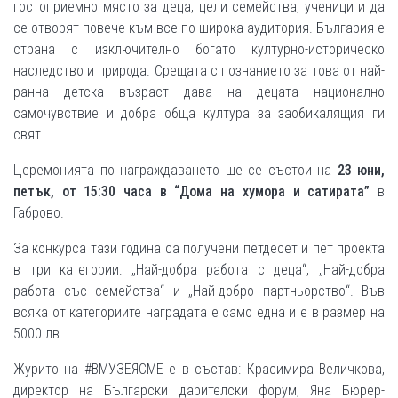
гостоприемно място за деца, цели семейства, ученици и да
се отворят повече към все по-широка аудитория. България е
страна с изключително богато културно-историческо
наследство и природа. Срещата с познанието за това от най-
ранна детска възраст дава на децата национално
самочувствие и добра обща култура за заобикалящия ги
свят.
Церемонията по награждаването ще се състои на
23 юни,
петък, от 15:30 часа в “Дома на хумора и сатирата”
в
Габрово.
За конкурса тази година са получени петдесет и пет проекта
в три категории: „Най-добра работа с деца“, „Най-добра
работа със семейства“ и „Най-добро партньорство“. Във
всяка от категориите наградата е само една и е в размер на
5000 лв.
Журито на #ВМУЗЕЯСМЕ е в състав: Красимира Величкова,
директор на Български дарителски форум, Яна Бюрер-