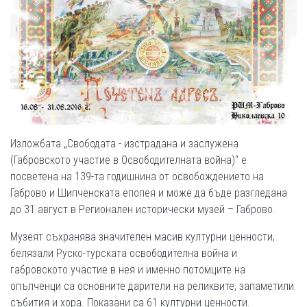
Изложбата „Свободата - изстрадана и заслужена
(Габровското участие в Освободителната война)" е
посветена на 139-та годишнина от освобождението на
Габрово и Шипченската епопея и може да бъде разгледана
до 31 август в Регионален исторически музей – Габрово.
Музеят съхранява значителен масив културни ценности,
белязали Руско-турската освободителна война и
габровското участие в нея и именно потомците на
опълченци са основните дарители на реликвите, запаметили
събития и хора. Показани са 61 културни ценности.