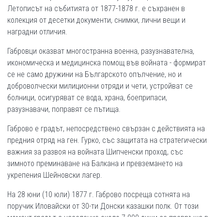
Летописът на събитията от 1877-1878 г. е съхранен в
колекция от десетки документи, снимки, лични вещи и
наградни отличия.
Габровци оказват многостранна военна, разузнавателна,
икономическа и медицинска помощ във войната - формират
се не само дружини на Българското опълчение, но и
доброволчески милиционни отряди и чети, устройват се
болници, осигуряват се вода, храна, боеприпаси,
разузнавачи, поправят се пътища.
Габрово е градът, непосредствено свързан с действията на
предния отряд на ген. Гурко, със защитата на стратегически
важния за развоя на войната Шипченски проход, със
зимното преминаване на Балкана и превземането на
укрепения Шейновски лагер.
На 28 юни (10 юли) 1877 г. Габрово посреща сотнята на
поручик Иловайски от 30-ти Донски казашки полк. От този