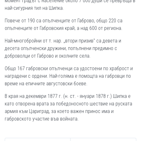
момент градът с население около 7 000 души се превръща в
най-сигурния тил на Шипка.
Повече от 190 са опълченците от Габрово, общо 220 са
опълченците от Габровския край, а над 600 от региона.
Най-многобройни от т. нар. „втори призив" са девета и
десета опълченски дружини, попълнени предимно с
доброволци от Габрово и околните села.
Общо 167 габровски опълченци са удостоени по храброст и
наградени с ордени. Най-голяма е помощта на габровци по
време на епичните августовски боеве.
В края на декември 1877 г. (н. ст. - януари 1878 г.) Шипка е
като отворена врата за победоносното шествие на руската
армия към Цариград, за което важен принос има и
габровското участие във войната.