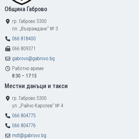
Община Габрово
гр. Габрово 5300
пл. „Възраждане“ № 3
066 818400
066 809371
gabrovo@gabrovo.bg
Работно време
8:30 – 17:15
Местни данъци и такси
гр. Габрово 5300
ул. „Райчо Каролев“ № 4
066 804775
066 804776
mdt@gabrovo.bg