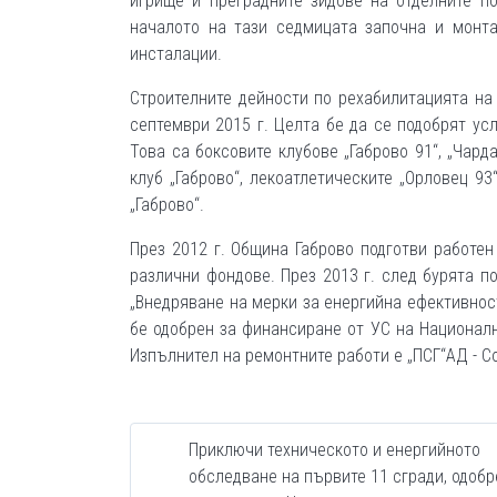
игрище и преградните зидове на отделните п
началото на тази седмицата започна и монт
инсталации.
Строителните дейности по рехабилитацията на 
септември 2015 г. Целта бе да се подобрят ус
Това са боксовите клубове „Габрово 91“, „Чарда
клуб „Габрово“, лекоатлетическите „Орловец 93
„Габрово“.
През 2012 г. Община Габрово подготви работен
различни фондове. През 2013 г. след бурята п
„Внедряване на мерки за енергийна ефективност
бе одобрен за финансиране от УС на Националн
Изпълнител на ремонтните работи е „ПСГ“АД - С
Приключи техническото и енергийното
обследване на първите 11 сгради, одобр