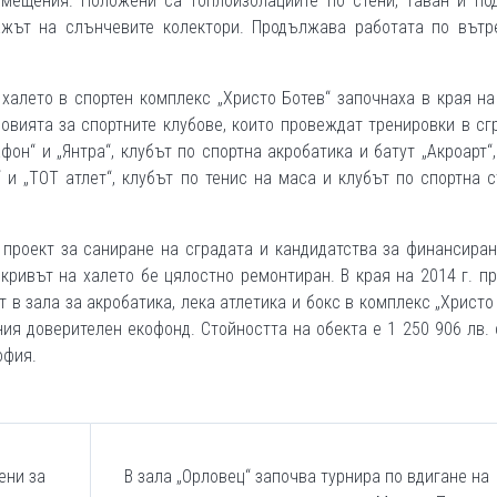
омещения. Положени са топлоизолациите по стени, таван и под
ажът на слънчевите колектори. Продължава работата по вътр
халето в спортен комплекс „Христо Ботев“ започнаха в края н
ловията за спортните клубове, които провеждат тренировки в сг
фон“ и „Янтра“, клубът по спортна акробатика и батут „Акроарт“
“ и „ТОТ атлет“, клубът по тенис на маса и клубът по спортна 
 проект за саниране на сградата и кандидатства за финансира
окривът на халето бе цялостно ремонтиран. В края на 2014 г. п
 в зала за акробатика, лека атлетика и бокс в комплекс „Христо
ия доверителен екофонд. Стойността на обекта е 1 250 906 лв.
офия.
ени за
В зала „Орловец“ започва турнира по вдигане на