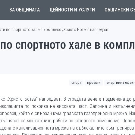
ЗА ОБЩИНАТА
ДЕЙНОСТИ И УСЛУГИ
ОБЩИНСКИ С
ти по спортното хале в комплекс „Христо Ботев“ напредват
по спортното хале в компл
спорт
проекти
енергийна ефек
кс „Христо Ботев“ напредват. В сградата вече е подменена дог
изолацията по покрива на високата част. Започна и изпълнени
зопровод, който е свързан към градската газопреносна мрежа. И
зпълняват се монтажните работи по котелното помещение. Поло
радена е канализационната мрежа на съблекалните към трениро