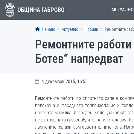
ОБЩИНА ГАБРОВО
АКТУАЛНО
Начало
Актуално
Новини
Ремонтните рабо
Ремонтните работи 
Ботев“ напредват
4 декември 2015, 16:55
Ремонтните работи по спортното хале в компле
положена е фасадната топлоизолация и топло
цветната мазилка. Изграден е площадковият га
се вътрешната газоснабдителна инсталация. И
лампените излази към осветителните тела. Изг