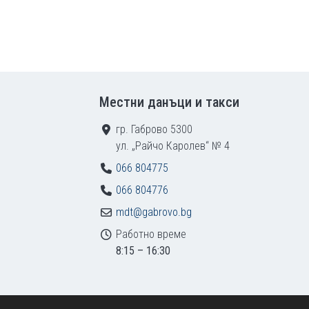
Местни данъци и такси
гр. Габрово 5300
ул. „Райчо Каролев“ № 4
066 804775
066 804776
mdt@gabrovo.bg
Работно време
8:15 – 16:30