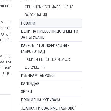
ове. В
ешните
ОБЩИНСКИ СОЦИАЛЕН ФОНД
ВАКСИНАЦИЯ
а месец
НОВИНИ
радата.
ЦЕНИ НА ПРЕВОЗНИ ДОКУМЕНТИ
, джудо
ЗА ПЪТУВАНЕ
стрелба
КАЗУСЪТ "ТОПЛОФИКАЦИЯ -
ГАБРОВО" ЕАД
не пред
НОВИНИ за ТОПЛОФИКАЦИЯ
роектът
ДОКУМЕНТИ
 Ботев“
 с ДДС.
ИЗБИРАМ ГАБРОВО!
КАЛЕНДАР
ОБЯВИ
ПРОФИЛ НА КУПУВАЧА
„ШАПКА ТИ СВАЛЯМЕ, ГАБРОВО“