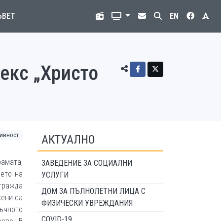
ЪВЕТ
EN
екс „Христо
тивност
АКТУАЛНО
рамата,
ЗАВЕДЕНИЕ ЗА СОЦИАЛНИ
ето на
УСЛУГИ
згражда
ДОМ ЗА ПЪЛНОЛЕТНИ ЛИЦА С
жени са
ФИЗИЧЕСКИ УВРЕЖДАНИЯ
въчното
COVID-19