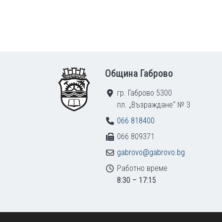
Footer
Община Габрово
гр. Габрово 5300
пл. „Възраждане“ № 3
066 818400
066 809371
gabrovo@gabrovo.bg
Работно време
8:30 – 17:15