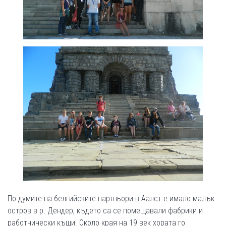
По думите на белгийските партньори в Аалст е имало малък
остров в р. Дендер, където са се помещавали фабрики и
работнически къщи. Около края на 19 век хората го