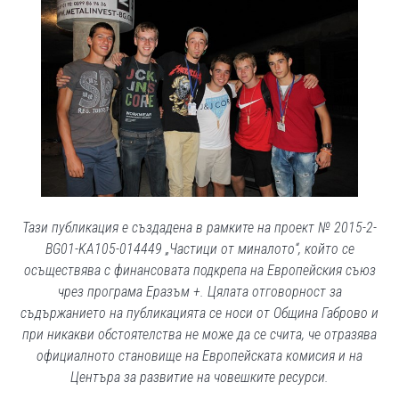
Тази публикация е създадена в рамките на проект № 2015-2-
BG01-KA105-014449 „Частици от миналото“, който се
осъществява с финансовата подкрепа на Европейския съюз
чрез програма Еразъм +. Цялата отговорност за
съдържанието на публикацията се носи от Община Габрово и
при никакви обстоятелства не може да се счита, че отразява
официалното становище на Европейската комисия и на
Центъра за развитие на човешките ресурси.