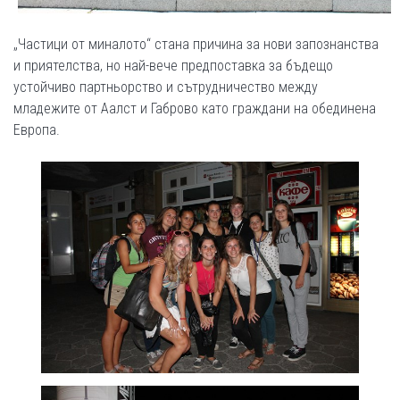
„Частици от миналото“ стана причина за нови запознанства
и приятелства, но най-вече предпоставка за бъдещо
устойчиво партньорство и сътрудничество между
младежите от Аалст и Габрово като граждани на обединена
Европа.