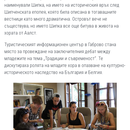
наименували Шипка, на името на историческия връх след
Шипченската епопея, която била описана в тогавашните
вестници като много драматична. Островът вече не
съществува, но името Шипка все още битува в живота на
хората от Аалст.
Туристическият информационен център в Габрово стана
място за провеждане на заключителния дебат между
младежите на тема „Традиции и съвременост“. Те
дискутираха ролята на младите хора в опазване на културно-
историческото наследство на България и Белгия.