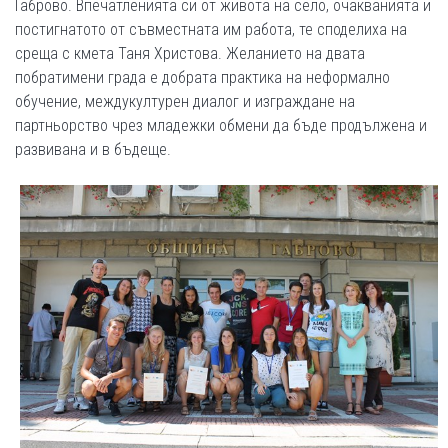
Габрово. Впечатленията си от живота на село, очакванията и
постигнатото от съвместната им работа, те споделиха на
среща с кмета Таня Христова. Желанието на двата
побратимени града е добрата практика на неформално
обучение, междукултурен диалог и изграждане на
партньорство чрез младежки обмени да бъде продължена и
развивана и в бъдеще.