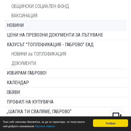
ОБЩИНСКИ СОЦИАЛЕН ФОНД
ВАКСИНАЦИЯ
НОВИНИ
ЦЕНИ НА ПРЕВОЗНИ ДОКУМЕНТИ ЗА ПЪТУВАНЕ
КАЗУСЪТ "ТОПЛОФИКАЦИЯ - ГАБРОВО" ЕАД
НОВИНИ за ТОПЛОФИКАЦИЯ
ДОКУМЕНТИ
ИЗБИРАМ ГАБРОВО!
КАЛЕНДАР
ОБЯВИ
ПРОФИЛ НА КУПУВАЧА
„ШАПКА ТИ СВАЛЯМЕ, ГАБРОВО“
ПУБЛИЧНИ ОБСЪЖДАНИЯ И ДИСКУСИИ
Този сайт използва бисквитки, за да се гарантира, че получавате
Разбрах
най-доброто изживяване
Научете повече
ТЪРГОВЕ И КОНКУРСИ