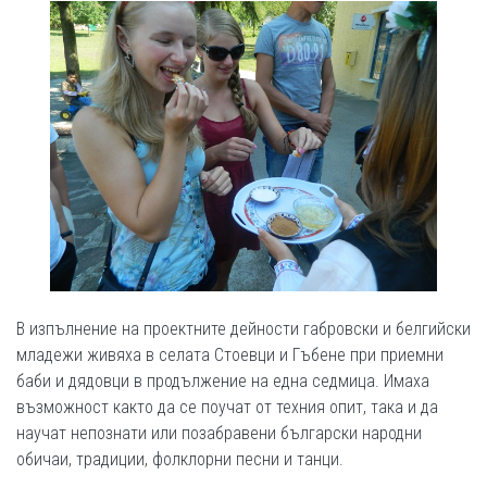
В изпълнение на проектните дейности габровски и белгийски
младежи живяха в селата Стоевци и Гъбене при приемни
баби и дядовци в продължение на една седмица. Имаха
възможност както да се поучат от техния опит, така и да
научат непознати или позабравени български народни
обичаи, традиции, фолклорни песни и танци.