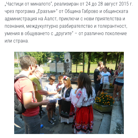
„Частици от миналото“, реализиран от 24 до 28 август 2015 г.
чрез програма „Еразъм+” от Община Габрово и общинската
администрация на Аалст, приключи с нови приятелства и
познания, междукултурно разбирателство и толерантност,
умения в общуването с „другите“ – от различно поколение
или страна.