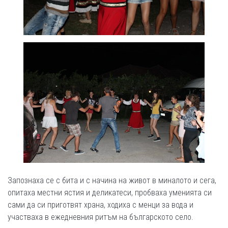
Запознаха се с бита и с начина на живот в миналото и сега,
опитаха местни ястия и деликатеси, пробваха уменията си
сами да си приготвят храна, ходиха с менци за вода и
участваха в ежедневния ритъм на българското село.