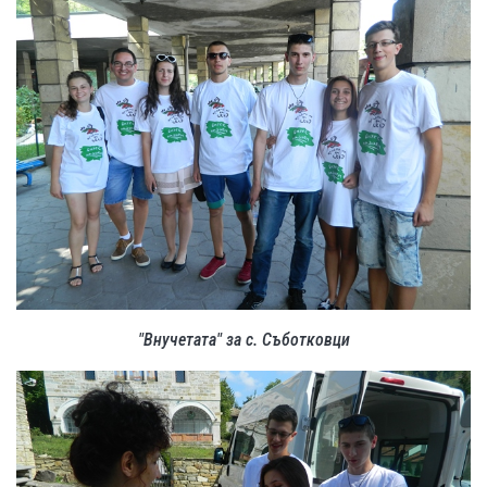
"Внучетата" за с. Съботковци