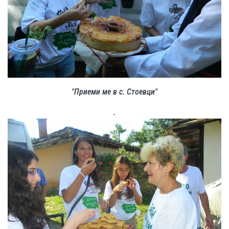
"Приеми ме в с. Стоевци"
.