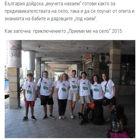
България дойдоха „внучета назаем“ готови както за
предизвикателствата на село, така и да се поучат от опита и
знанията на бабите и дядовците „под наем”.
Как започна приключението „Приеми ме на село“ 2015: