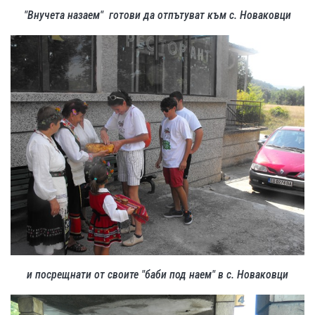
"Внучета назаем" готови да отпътуват към с. Новаковци
и посрещнати от своите "баби под наем" в с. Новаковци