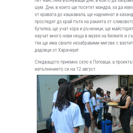
пет наистина вълнуващи дни, в които да забрав
шум. Дни, в които ще посетят мандра, за да изв
от кравата до кашкавала, ще надникнат в казан
проследят до край пътя на ракията от сливовот
бутилка, ще учат хора и ръченици, ще майсторят
научат много нови неща в музея на билките и съ
тях ще има своите незабравими мигове с взетит
дядовци от Харачери!
Следващото приемно село е Поповци, а проектъ
изпълнението си на 12 август.