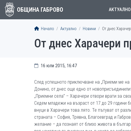
ОБЩИНА ГАБРОВО
АКТУАЛНО
Начало
Актуално
Новини
От днес Харачер
От днес Харачери п
16 юли 2015, 16:47
След успешното приключване на „Приеми ме на
Донино, от днес още едно от новоприсъединили
„Приемни села” – Харачери отвори врати за свои
Седем младежи на възраст от 17 до 29 години б
внуци в Харачери това лято. Те пътуват от раз
страната – София, Трявна, Благоевград и Габров
желание – да познаят от близо живота в българ