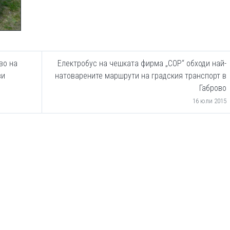
во на
Електробус на чешката фирма „СОР“ обходи най-
ви
натоварените маршрути на градския транспорт в
Габрово
16 юли 2015