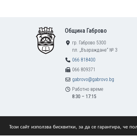
Footer
Община Габрово
гр. Габрово 5300
пл. „Възраждане“ № 3
066 818400
066 809371
gabrovo@gabrovo.bg
Работно време
8:30 – 17:15
Този сайт използва бисквитки, за да се гарантира, че 
© 2009–2026 Община Габрово. Всички права зап