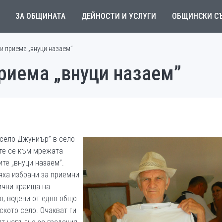
ЗА ОБЩИНАТА
ДЕЙНОСТИ И УСЛУГИ
ОБЩИНСКИ С
и приема „внуци назаем”
риема „внуци назаем”
 село Джуниър” в село
те се към мрежата
те „внуци назаем”.
яха избрани за приемни
лични краища на
о, водени от едно общо
ското село. Очакват ги