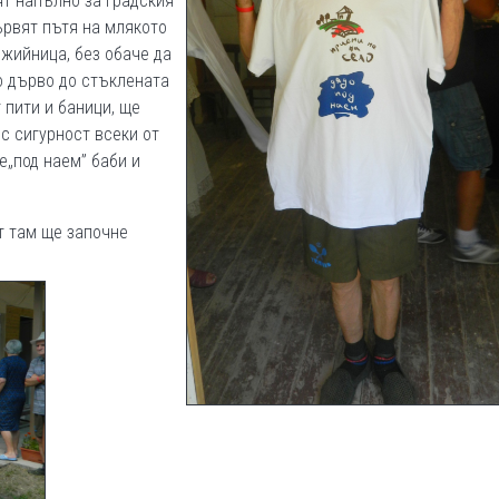
ят напълно за градския
ървят пътя на млякото
джийница, без обаче да
о дърво до стъклената
 пити и баници, ще
с сигурност всеки от
е„под наем” баби и
т там ще започне