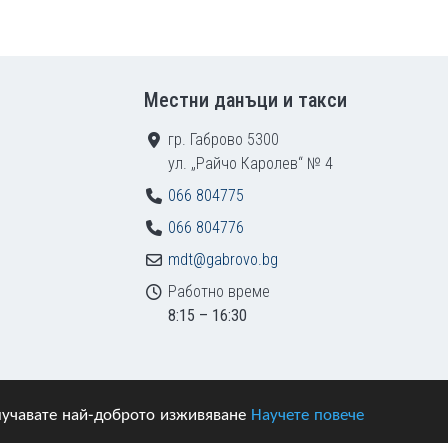
Местни данъци и такси
гр. Габрово 5300
ул. „Райчо Каролев“ № 4
066 804775
066 804776
mdt@gabrovo.bg
Работно време
8:15 – 16:30
получавате най-доброто изживяване
Научете повече
азени.