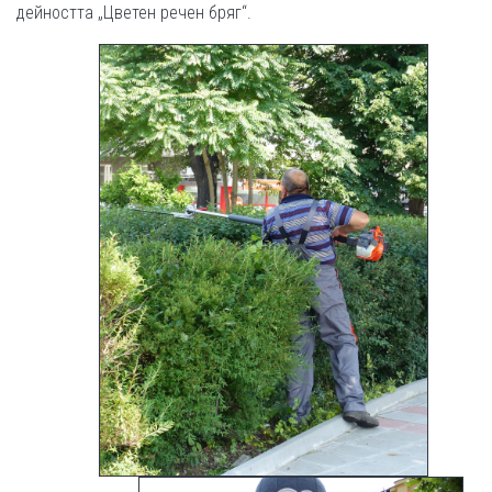
дейността „Цветен речен бряг“.