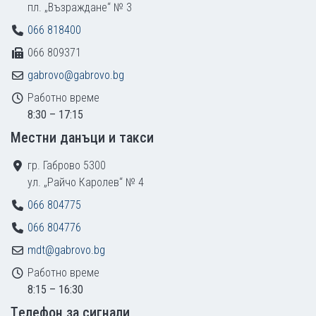
пл. „Възраждане“ № 3
066 818400
066 809371
gabrovo@gabrovo.bg
Работно време
8:30 – 17:15
Местни данъци и такси
гр. Габрово 5300
ул. „Райчо Каролев“ № 4
066 804775
066 804776
mdt@gabrovo.bg
Работно време
8:15 – 16:30
Tелефон за сигнали