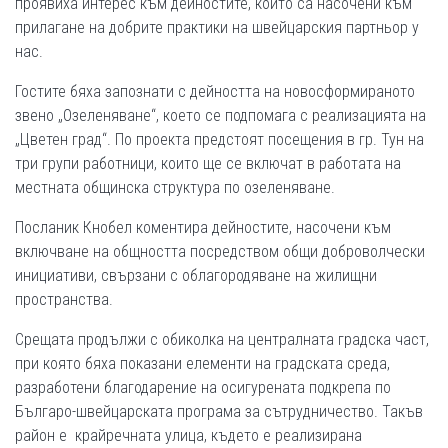
проявиха интерес към дейностите, които са насочени към
прилагане на добрите практики на швейцарския партньор у
нас.
Гостите бяха запознати с дейността на новосформираното
звено „Озеленяване“, което се подпомага с реализацията на
„Цветен град“. По проекта предстоят посещения в гр. Тун на
три групи работници, които ще се включат в работата на
местната общинска структура по озеленяване.
Посланик Кнобел коментира дейностите, насочени към
включване на общността посредством общи доброволчески
инициативи, свързани с облагородяване на жилищни
пространства.
Срещата продължи с обиколка на централната градска част,
при която бяха показани елементи на градската среда,
разработени благодарение на осигурената подкрепа по
Българо-швейцарската програма за сътрудничество. Такъв
район е крайречната улица, където е реализирана