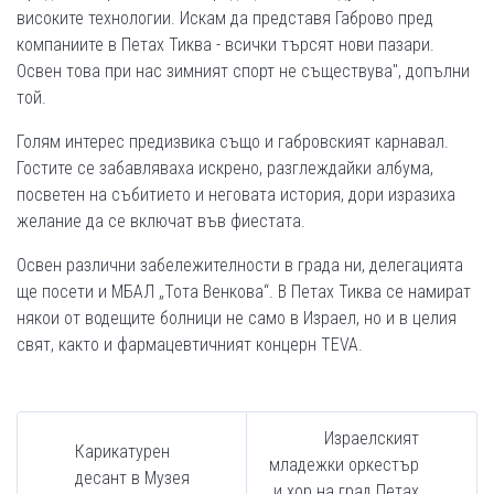
високите технологии. Искам да представя Габрово пред
компаниите в Петах Тиква - всички търсят нови пазари.
Освен това при нас зимният спорт не съществува", допълни
той.
Голям интерес предизвика също и габровският карнавал.
Гостите се забавляваха искрено, разглеждайки албума,
посветен на събитието и неговата история, дори изразиха
желание да се включат във фиестата.
Освен различни забележителности в града ни, делегацията
ще посети и МБАЛ „Тота Венкова“. В Петах Тиква се намират
някои от водещите болници не само в Израел, но и в целия
свят, както и фармацевтичният концерн TEVA.
Израелският
Карикатурен
младежки оркестър
десант в Музея
и хор на град Петах