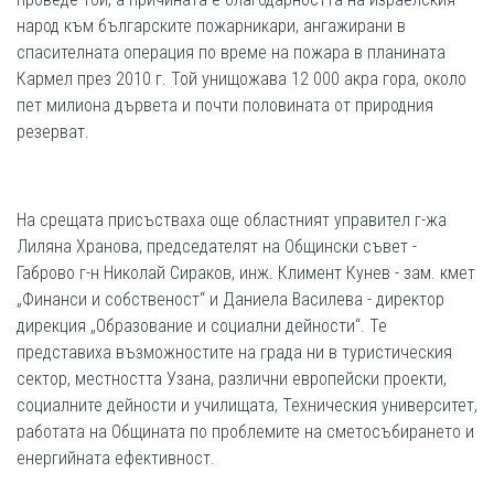
народ към българските пожарникари, ангажирани в
спасителната операция по време на пожара в планината
Кармел през 2010 г. Той унищожава 12 000 акра гора, около
пет милиона дървета и почти половината от природния
резерват.
На срещата присъстваха още областният управител г-жа
Лиляна Хранова, председателят на Общински съвет -
Габрово г-н Николай Сираков, инж. Климент Кунев - зам. кмет
„Финанси и собственост“ и Даниела Василева - директор
дирекция „Образование и социални дейности“. Те
представиха възможностите на града ни в туристическия
сектор, местността Узана, различни европейски проекти,
социалните дейности и училищата, Техническия университет,
работата на Общината по проблемите на сметосъбирането и
енергийната ефективност.