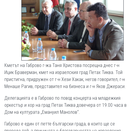
Кметът на Габрово г-жа Таня Христова посрещна днес г-н
Ицик Браверман, кмет на израелския град Петах Тиква. Той
пристигна, придружен от г-н Хези Хакак, негов говорител, г-н
Менаше Рагив, представител на бизнеса и г-н Яков Джераси.
Делегацията е в Габрово по повод концерта на младежкия
оркестър и хор на град Петах Тиква довечера от 19.00 часа в
Дом на културата „Емануил Манолов“.
Габрово е един от петте български града, в които ще се
проведе той, а причината е благодарността на израелския