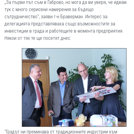
„За първи път съм в Габрово, но мога да ви уверя, че идвам
тук с много сериозни намерения за бъдещо
сътрудничество“, заяви г-н Браверман. Интерес за
делегацията представляваха също възможностите за
инвестиции в града и работещите в момента предприятия.
Някои от тях те ще посетят днес.
"Градът ни преминава от традиционните индустрии към