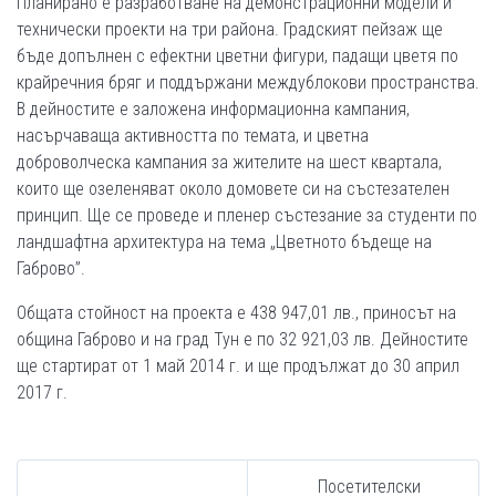
Планирано е разработване на демонстрационни модели и
технически проекти на три района. Градският пейзаж ще
бъде допълнен с ефектни цветни фигури, падащи цветя по
крайречния бряг и поддържани междублокови пространства.
В дейностите е заложена информационна кампания,
насърчаваща активността по темата, и цветна
доброволческа кампания за жителите на шест квартала,
които ще озеленяват около домовете си на състезателен
принцип. Ще се проведе и пленер състезание за студенти по
ландшафтна архитектура на тема „Цветното бъдеще на
Габрово”.
Общата стойност на проекта е 438 947,01 лв., приносът на
община Габрово и на град Тун е по 32 921,03 лв. Дейностите
ще стартират от 1 май 2014 г. и ще продължат до 30 април
2017 г.
Посетителски