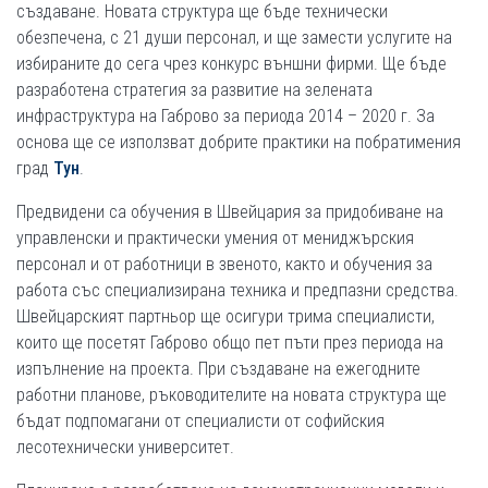
създаване. Новата структура ще бъде технически
обезпечена, с 21 души персонал, и ще замести услугите на
избираните до сега чрез конкурс външни фирми. Ще бъде
разработена стратегия за развитие на зелената
инфраструктура на Габрово за периода 2014 – 2020 г. За
основа ще се използват добрите практики на побратимения
град
Тун
.
Предвидени са обучения в Швейцария за придобиване на
управленски и практически умения от мениджърския
персонал и от работници в звеното, както и обучения за
работа със специализирана техника и предпазни средства.
Швейцарският партньор ще осигури трима специалисти,
които ще посетят Габрово общо пет пъти през периода на
изпълнение на проекта. При създаване на ежегодните
работни планове, ръководителите на новата структура ще
бъдат подпомагани от специалисти от софийския
лесотехнически университет.