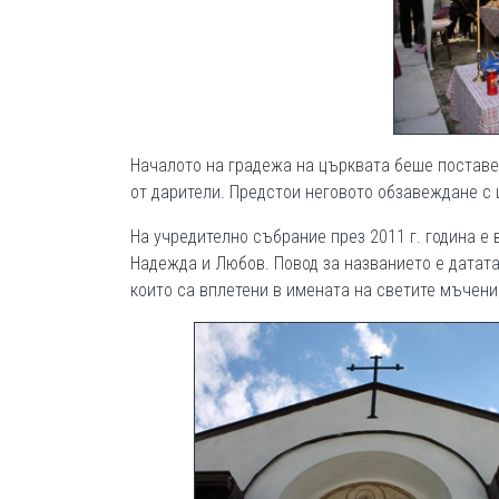
Началото на градежа на църквата беше поставен
от дарители. Предстои неговото обзавеждане с
На учредително събрание през 2011 г. година е
Надежда и Любов. Повод за названието е датата
които са вплетени в имената на светите мъчени