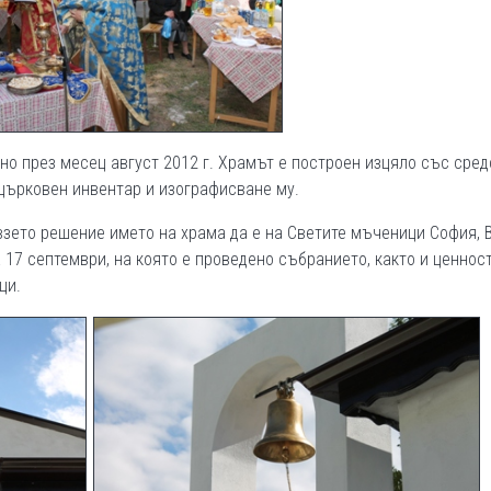
о през месец август 2012 г. Храмът е построен изцяло със сред
 църковен инвентар и изографисване му.
 взето решение името на храма да е на Светите мъченици София, 
 17 септември, на която е проведено събранието, както и ценност
ци.