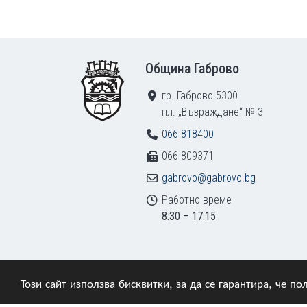
Footer
Община Габрово
гр. Габрово 5300
пл. „Възраждане“ № 3
066 818400
066 809371
gabrovo@gabrovo.bg
Работно време
8:30 – 17:15
Този сайт използва бисквитки, за да се гарантира, че 
© 2009–2026 Община Габрово. Всички права зап