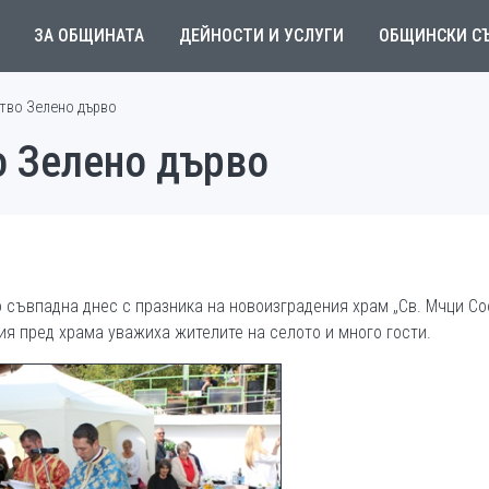
ЗА ОБЩИНАТА
ДЕЙНОСТИ И УСЛУГИ
ОБЩИНСКИ С
ство Зелено дърво
о Зелено дърво
 съвпадна днес с празника на новоизградения храм „Св. Мчци Со
я пред храма уважиха жителите на селото и много гости.