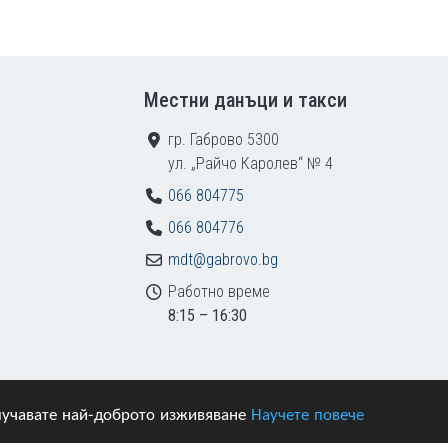
Местни данъци и такси
гр. Габрово 5300
ул. „Райчо Каролев“ № 4
066 804775
066 804776
mdt@gabrovo.bg
Работно време
8:15 – 16:30
получавате най-доброто изживяване
Научете повече
азени.