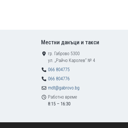
Местни данъци и такси
гр. Габрово 5300
ул. „Райчо Каролев“ № 4
066 804775
066 804776
mdt@gabrovo.bg
Работно време
8:15 – 16:30