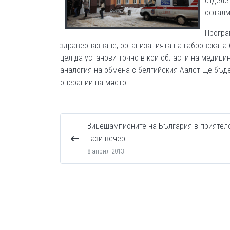
отделе
офталм
Програ
здравеопазване, организацията на габровската 
цел да установи точно в кои области на медици
аналогия на обмена с белгийския Аалст ще бъд
операции на място.
Вицешампионите на България в приятел
тази вечер
8 април 2013