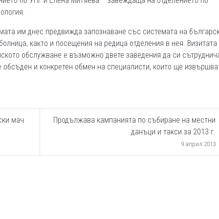
нието по УНГ и Елена Митяева – завеждаща на отделението по
ология.
мата им днес предвижда запознаване със системата на българс
болница, както и посещения на редица отделения в нея. Визитата
нското обслужване е възможно двете заведения да си сътруднича
е обсъден и конкретен обмен на специалисти, които ще извършва
ски мач
Продължава кампанията по събиране на местни
данъци и такси за 2013 г.
9 април 2013