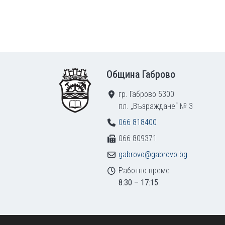
Footer
Община Габрово
гр. Габрово 5300
пл. „Възраждане“ № 3
066 818400
066 809371
gabrovo@gabrovo.bg
Работно време
8:30 – 17:15