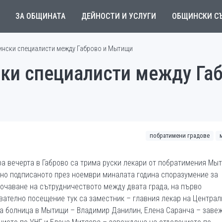
ЗА ОБЩИНАТА
ДЕЙНОСТИ И УСЛУГИ
ОБЩИНСКИ С
ински специалисти между Габрово и Мытищи
ки специалисти между Габ
побратимени градове
ра вечерта в Габрово са трима руски лекари от побратимения Мы
но подписаното през ноември миналата година споразумение за
очаване на сътрудничеството между двата града, на първо
вателно посещение тук са заместник – главния лекар на Централ
а болница в Мытищи – Владимир Данилин, Елена Саранча – заве