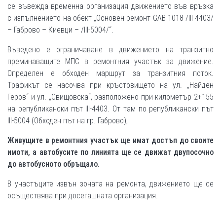
се въвежда временна организация движението във връзка
с изпълнението на обект „Основен ремонт GAB 1018 /III-4403/
– Габрово – Киевци – /III-5004/“.
Въведено е ограничаване в движението на транзитно
преминаващите МПС в ремонтния участък за движение.
Определен е обходен маршрут за транзитния поток.
Трафикът се насочва при кръстовището на ул. „Найден
Геров“ и ул. „Свищовска“, разположено при километър 2+155
на републикански път III-4403. От там по републикански път
III-5004 (Обходен път на гр. Габрово),
Живущите в ремонтния участък ще имат достъп до своите
имоти, а автобусите по линията ще се движат двупосочно
до автобусното обръщало.
В участъците извън зоната на ремонта, движението ще се
осъществява при досегашната организация.