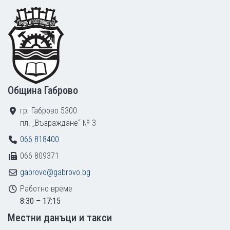
Footer
Община Габрово
гр. Габрово 5300
пл. „Възраждане“ № 3
066 818400
066 809371
gabrovo@gabrovo.bg
Работно време
8:30 – 17:15
Местни данъци и такси