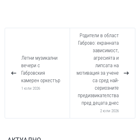
Родители в област
Габрово: екранната
зависимост,
Летни музикални
агресията и
вечери с
липсата на
Габровския
мотивация за учене
камерен оркестър
са сред най-
сериозните
1 юли 2026
предизвикателства
пред децата днес
2 юли 2026