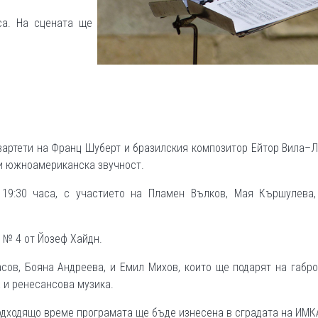
са. На сцената ще
вартети на Франц Шуберт и бразилския композитор Ейтор Вила–
 и южноамериканска звучност.
19:30 часа, с участието на Пламен Вълков, Мая Кършулева,
и № 4 от Йозеф Хайдн.
ов, Бояна Андреева, и Емил Михов, които ще подарят на габр
 и ренесансова музика.
подходящо време програмата ще бъде изнесена в сградата на ИМК