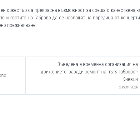
рен оркестър са прекрасна възможност за среща с качествена 
е и гостите на Габрово да се насладят на поредица от концерти
рно преживяване.
Въведена е временна организация на
движението, заради ремонт на пътя Габрово -
ово
Киевци
2 юли 2026