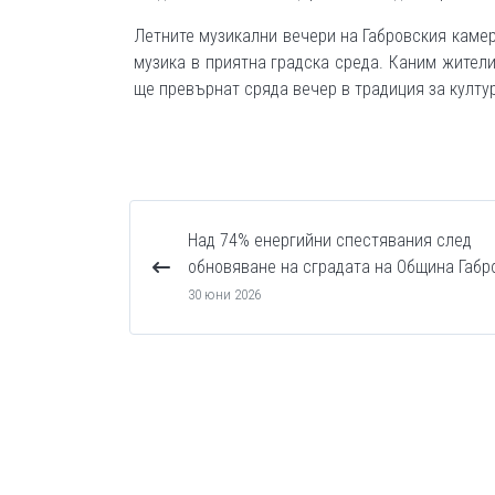
Летните музикални вечери на Габровския каме
музика в приятна градска среда. Каним жителит
ще превърнат сряда вечер в традиция за култу
Над 74% енергийни спестявания след
обновяване на сградата на Община Габр
30 юни 2026