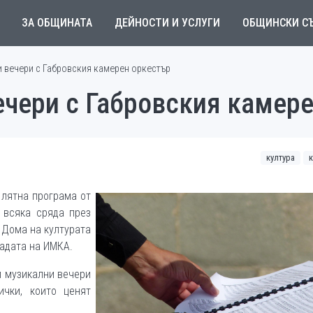
ЗА ОБЩИНАТА
ДЕЙНОСТИ И УСЛУГИ
ОБЩИНСКИ С
 вечери с Габровския камерен оркестър
ечери с Габровския камер
култура
 лятна програма от
 всяка сряда през
и Дома на културата
радата на ИМКА.
и музикални вечери
чки, които ценят