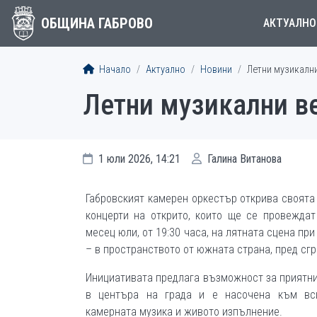
ОБЩИНА ГАБРОВО
АКТУАЛНО
Начало
Актуално
Новини
Летни музикални
Летни музикални в
1 юли 2026, 14:21
Галина Витанова
Габровският камерен оркестър открива своята
концерти на открито, които ще се провеждат
месец юли, от 19:30 часа, на лятната сцена пр
– в пространството от южната страна, пред сг
Инициативата предлага възможност за приятн
в центъра на града и е насочена към вси
камерната музика и живото изпълнение.