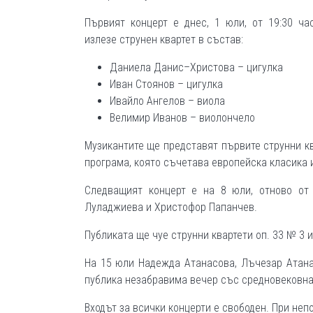
Първият концерт е днес, 1 юли, от 19:30 ча
излезе струнен квартет в състав:
Даниела Данис–Христова – цигулка
Иван Стоянов – цигулка
Ивайло Ангелов – виола
Велимир Иванов – виолончело
Музикантите ще представят първите струнни к
програма, която съчетава европейска класика
Следващият концерт е на 8 юли, отново от 
Луладжиева и Христофор Папанчев.
Публиката ще чуе струнни квартети оп. 33 № 3 
На 15 юли Надежда Атанасова, Лъчезар Атанас
публика незабравима вечер със средновековна
Входът за всички концерти е свободен. При не