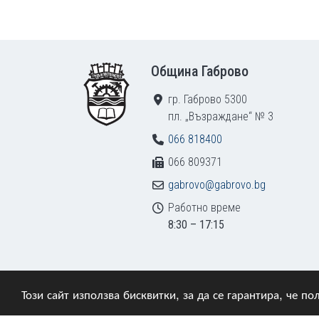
Footer
Община Габрово
гр. Габрово 5300
пл. „Възраждане“ № 3
066 818400
066 809371
gabrovo@gabrovo.bg
Работно време
8:30 – 17:15
Този сайт използва бисквитки, за да се гарантира, че 
© 2009–2026 Община Габрово. Всички права зап