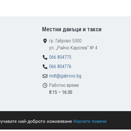
Местни данъци и такси
гр. Габрово 5300
ул. „Райчо Каролев“ № 4
066 804775
066 804776
mdt@gabrovo.bg
Работно време
8:15 – 16:30
получавате най-доброто изживяване
Научете повече
азени.