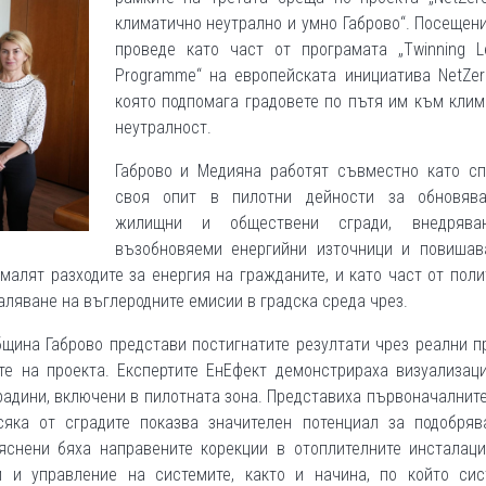
климатично неутрално и умно Габрово“. Посещен
проведе като част от програмата „Twinning Le
Programme“ на европейската инициатива NetZero
която подпомага градовете по пътя им към кли
неутралност.
Габрово и Медияна работят съвместно като сп
своя опит в пилотни дейности за обновяв
жилищни и обществени сгради, внедрява
възобновяеми енергийни източници и повишав
малят разходите за енергия на гражданите, и като част от поли
аляване на въглеродните емисии в градска среда чрез.
бщина Габрово представи постигнатите резултати чрез реални 
те на проекта. Експертите EнЕфект демонстрираха визуализаци
градини, включени в пилотната зона. Представиха първоначалнит
сяка от сградите показва значителен потенциал за подобряв
яснени бяха направените корекции в отоплителните инсталаци
и и управление на системите, както и начина, по който сис