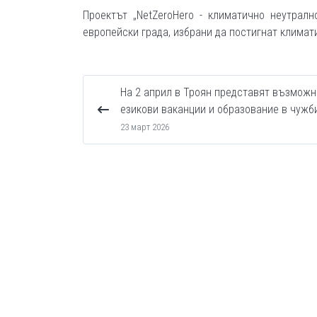
Проектът „NetZeroHero - климатично неутралн
европейски града, избрани да постигнат климати
На 2 април в Троян представят възможн
езикови ваканции и образование в чужб
23 март 2026