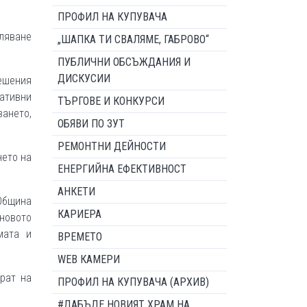
ПРОФИЛ НА КУПУВАЧА
аляване
„ШАПКА ТИ СВАЛЯМЕ, ГАБРОВО“
ПУБЛИЧНИ ОБСЪЖДАНИЯ И
ДИСКУСИИ
решения
нативни
ТЪРГОВЕ И КОНКУРСИ
ването,
ОБЯВИ ПО ЗУТ
РЕМОНТНИ ДЕЙНОСТИ
нето на
ЕНЕРГИЙНА ЕФЕКТИВНОСТ
АНКЕТИ
 Община
КАРИЕРА
новото
мата и
ВРЕМЕТО
WEB КАМЕРИ
рат на
ПРОФИЛ НА КУПУВАЧА (АРХИВ)
#ДАБЪДЕ НОВИЯТ ХРАМ НА