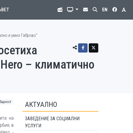
ЪВЕТ
EN
ално и умно Габрово“
осетиха
oHero – климатично
бщност
АКТУАЛНО
ита на
ЗАВЕДЕНИЕ ЗА СОЦИАЛНИ
рбия, в
УСЛУГИ
Hero -