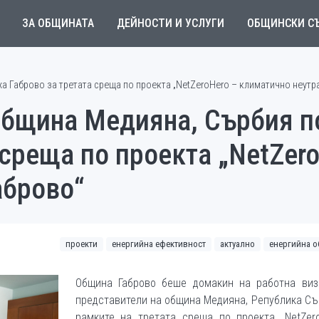
ЗА ОБЩИНАТА
ДЕЙНОСТИ И УСЛУГИ
ОБЩИНСКИ С
а Габрово за третата среща по проекта „NetZeroHero – климатично неутр
община Медияна, Сърбия п
 среща по проекта „NetZer
аброво“
проекти
енергийна ефективност
актуално
енергийна о
Община Габрово беше домакин на работна виз
представители на община Медияна, Република Съ
рамките на третата среща по проекта „NetZero