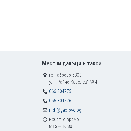
Местни данъци и такси
гр. Габрово 5300
ул. „Райчо Каролев“ № 4
066 804775
066 804776
mdt@gabrovo.bg
Работно време
8:15 – 16:30