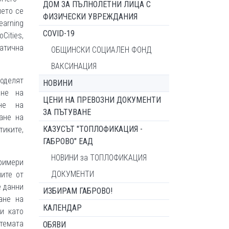
ДОМ ЗА ПЪЛНОЛЕТНИ ЛИЦА С
ието се
ФИЗИЧЕСКИ УВРЕЖДАНИЯ
arning
COVID-19
Cities,
матична
ОБЩИНСКИ СОЦИАЛЕН ФОНД
ВАКСИНАЦИЯ
оделят
НОВИНИ
ане на
ЦЕНИ НА ПРЕВОЗНИ ДОКУМЕНТИ
не на
ЗА ПЪТУВАНЕ
ане на
КАЗУСЪТ "ТОПЛОФИКАЦИЯ -
тиките,
ГАБРОВО" ЕАД
НОВИНИ за ТОПЛОФИКАЦИЯ
примери
ДОКУМЕНТИ
ите от
е данни
ИЗБИРАМ ГАБРОВО!
ане на
КАЛЕНДАР
и като
темата
ОБЯВИ