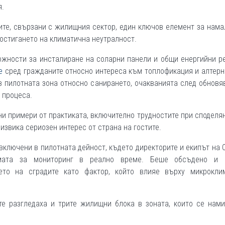
я.
ите, свързани с жилищния сектор, един ключов елемент за нам
остигането на климатична неутралност.
ожности за инсталиране на соларни панели и общи енергийни 
е
сред гражданите относно интереса към топлофикация и алтер
в пилотната зона относно санирането, очакванията след обновя
 процеса.
ни примери от практиката, включително трудностите при споделя
извика сериозен интерес от страна на гостите.
 включени в пилотната дейност, където директорите и екипът на
емата за мониторинг в реално време. Беше обсъдено и 
нето на сградите като фактор, който влияе върху микрокли
те разгледаха и трите жилищни блока в зоната, които се нами