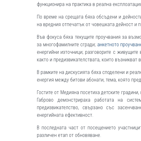
функционира на практика в реална експлоатаци
По време на срещата бяха обсъдени и дейност
на вредния отпечатък от човешката дейност и п
Във фокуса бяха текущите проучвания за възм
за многофамилните сгради;
анкетното проучван
енергийни източници; разговорите с живущите 
както и предизвикателствата, които възникват в
В рамките на дискусията бяха споделени и реал
енергия между битови абонати, тема, която пред
Гостите от Медияна посетиха детските градини,
Габрово демонстрираха работата на сист
предизвикателство, свързано със засенчва
енергийната ефективност.
В последната част от посещението участници
различен етап от обновяване.