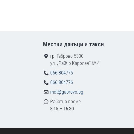
Местни данъци и такси
гр. Габрово 5300
ул. „Райчо Каролев“ № 4
066 804775
066 804776
mdt@gabrovo.bg
Работно време
8:15 – 16:30