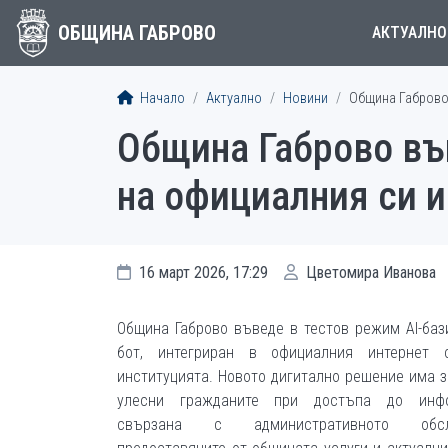
ОБЩИНА ГАБРОВО
АКТУАЛНО
Начало
Актуално
Новини
Община Габрово 
Община Габрово във
на официалния си и
16 март 2026, 17:29
Цветомира Иванова
Община Габрово въведе в тестов режим AI-баз
бот, интегриран в официалния интернет 
институцията. Новото дигитално решение има з
улесни гражданите при достъпа до инфо
свързана с административното обслу