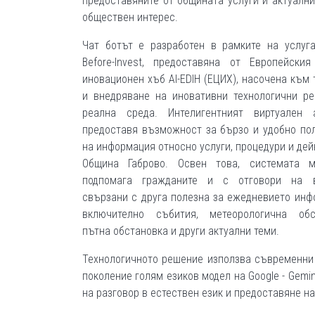
предоставяните от общината услуги и актуални
обществен интерес.
Чат ботът е разработен в рамките на услуга
Before-Invest, предоставяна от Европейски
иновационен хъб AI-EDIH (ЕЦИХ), насочена към 
и внедряване на иновативни технологични р
реална среда. Интелигентният виртуален а
предоставя възможност за бързо и удобно по
на информация относно услуги, процедури и дей
Община Габрово. Освен това, системата 
подпомага гражданите и с отговори на в
свързани с друга полезна за ежедневието инф
включително събития, метеорологична обст
пътна обстановка и други актуални теми.
Технологичното решение използва съвременни 
поколение голям езиков модел на Google - Gemin
на разговор в естествен език и предоставяне н