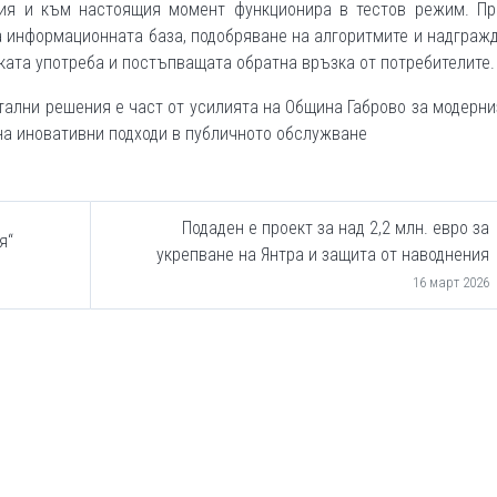
сия и към настоящия момент функционира в тестов режим. Пр
 информационната база, подобряване на алгоритмите и надграж
ката употреба и постъпващата обратна връзка от потребителите.
тални решения е част от усилията на Община Габрово за модерн
на иновативни подходи в публичното обслужване
Подаден е проект за над 2,2 млн. евро за
я“
укрепване на Янтра и защита от наводнения
16 март 2026