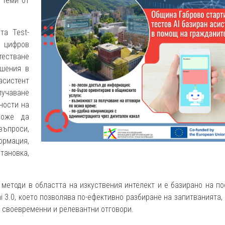
 теми от
та Test-
я цифров
тестване
ешения в
систент
лучаване
ности на
може да
ъпроси,
ормация,
ановка,
методи в областта на изкуствения интелект и е базирано на п
i 3.0, което позволява по-ефективно разбиране на запитванията,
а своевременни и релевантни отговори.