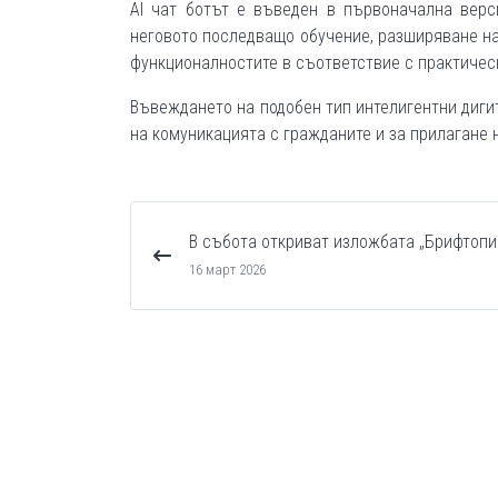
AI чат ботът е въведен в първоначална вер
неговото последващо обучение, разширяване на
функционалностите в съответствие с практичес
Въвеждането на подобен тип интелигентни диги
на комуникацията с гражданите и за прилагане 
В събота откриват изложбата „Брифтопи
16 март 2026