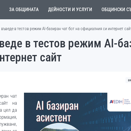
ЗА ОБЩИНАТА
ДЕЙНОСТИ И УСЛУГИ
ОБЩИНСКИ С
въведе в тестов режим AI-базиран чат бот на официалния си интернет сай
еде в тестов режим AI-ба
нтернет сайт
а
иран чат
сайт на
а цел да
рмация,
жване,