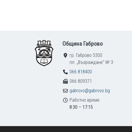
Footer
Община Габрово
гр. Габрово 5300
пл. „Възраждане“ № 3
066 818400
066 809371
gabrovo@gabrovo.bg
Работно време
8:30 – 17:15