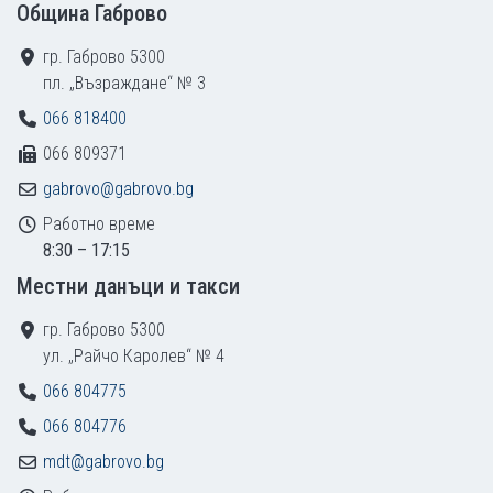
Община Габрово
гр. Габрово 5300
пл. „Възраждане“ № 3
066 818400
066 809371
gabrovo@gabrovo.bg
Работно време
8:30 – 17:15
Местни данъци и такси
гр. Габрово 5300
ул. „Райчо Каролев“ № 4
066 804775
066 804776
mdt@gabrovo.bg