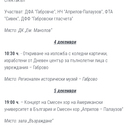
спектакъл
Участват: ДФА "Габровче", НЧ "Априлов-Палаузов", ФТА
"Сивек", ДФФ "Габровски гласчета"
Място: ДК „Ем. Манолов“
4 декември
10:30 ч.
- Откриване на изложба с коледни картички,
изработени от Дневен център за пълнолетни лица с
увреждания – Габрово
Място: Регионален исторически музей – Габрово
5 декември
19:00 ч.
– Концерт на Смесен хор на Американски
университет в България и Смесен хор „Априлов – Палаузов”
Място: зала „Възраждане“