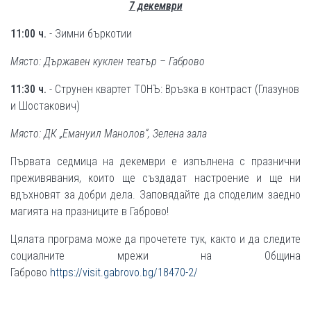
7 декември
11:00 ч.
- Зимни бъркотии
Място: Държавен куклен театър – Габрово
11:30 ч.
- Струнен квартет ТОНЪ: Връзка в контраст (Глазунов
и Шостакович)
Място: ДК „Емануил Манолов“, Зелена зала
Първата седмица на декември е изпълнена с празнични
преживявания, които ще създадат настроение и ще ни
вдъхновят за добри дела. Заповядайте да споделим заедно
магията на празниците в Габрово!
Цялата програма може да прочетете тук, както и да следите
социалните мрежи на Община
Габрово
https://visit.gabrovo.bg/18470-2/