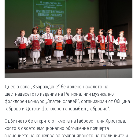
Днес в зала „Възраждане“ бе дадено началото на
шестнадесетото издание на Регионалния музикално-
фолклорен конкурс „Златен славей“, организиран от Община
Габрово и Детски фолклорен ансамбъл „Габровче“.
Събитието бе открито от кмета на Габрово
Таня Христова,
която в своето емоционално обръщение подчерта
значението на конкурса за съхраняването на традициите и