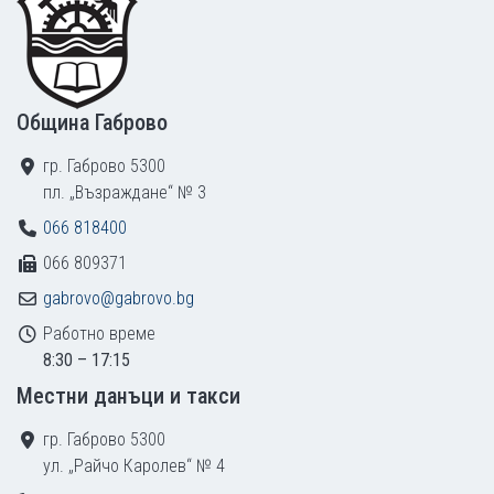
Община Габрово
гр. Габрово 5300
пл. „Възраждане“ № 3
066 818400
066 809371
gabrovo@gabrovo.bg
Работно време
8:30 – 17:15
Местни данъци и такси
гр. Габрово 5300
ул. „Райчо Каролев“ № 4