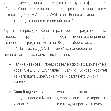
и хорове, дуети, триа и квартети, както и групи за фолклорни
обичаи. Участниците са разделени в три възрастови групи –
детски градини, І–ІV клас и V–VІІІ клас. Всеки изпълнител се
представя с две песни или обичай по избор.
Журито ще присъди първа, втора и трета награда във всяка
възрастова група и раздел. Ще бъдат връчени и специални
отличия – Награда на кмета на Община Габрово „Златен
славей“, Награда на ДФА „Габровче“ за най-добра вокална
група и Награда за най-малък участник.
Галина Иванова
– председател на журито, диригент на
хора към ДЮФА „Българче“ – Велико Търново, носител
на наградата „Сребърна лира“ и отличието „Мисия
Учител“.
Соня Владева
– член на журито, преподавател по
народно пеене в Казанлък, с богат опит като диригент
и многобройни национални и международни отличия.