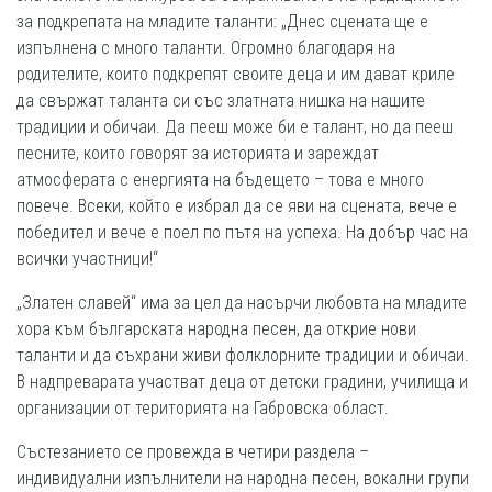
за подкрепата на младите таланти: „Днес сцената ще е
изпълнена с много таланти. Огромно благодаря на
родителите, които подкрепят своите деца и им дават криле
да свържат таланта си със златната нишка на нашите
традиции и обичаи. Да пееш може би е талант, но да пееш
песните, които говорят за историята и зареждат
атмосферата с енергията на бъдещето – това е много
повече. Всеки, който е избрал да се яви на сцената, вече е
победител и вече е поел по пътя на успеха. На добър час на
всички участници!“
„Златен славей“ има за цел да насърчи любовта на младите
хора към българската народна песен, да открие нови
таланти и да съхрани живи фолклорните традиции и обичаи.
В надпреварата участват деца от детски градини, училища и
организации от територията на Габровска област.
Състезанието се провежда в четири раздела –
индивидуални изпълнители на народна песен, вокални групи