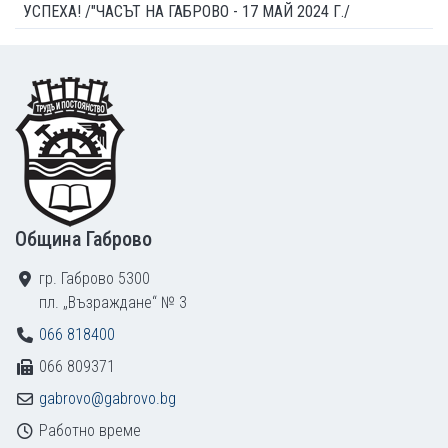
УСПЕХА! /"ЧАСЪТ НА ГАБРОВО - 17 МАЙ 2024 Г./
Footer
Община Габрово
гр. Габрово 5300
пл. „Възраждане“ № 3
066 818400
066 809371
gabrovo@gabrovo.bg
Работно време