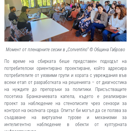
Момент от пленарните сесии в „Conventino“ © Община Габрово
По време на сбирката беше представен подходът на
потребителски ориентирано проектиране, който адресира
потребителите от уязвими групи и хората с увреждания във
всеки етап от разработката на решенията – от диагностика
на нуждите до препоръки за политики. Присъстващите
посетиха Бранкачиевата капела, където е реализиран
проект за наблюдение на стенописите чрез сензори за
контрол на околната среда. Опитът би могъл да се ползва за
създаване на виртуални турове и механизми за
интелигентно наблюдение в обекти от културната