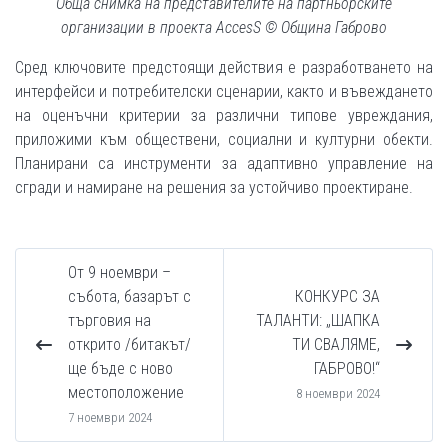
Обща снимка на представителите на партньорските
организации в проекта AccesS © Община Габрово
Сред ключовите предстоящи действия е разработването на
интерфейси и потребителски сценарии, както и въвеждането
на оценъчни критерии за различни типове увреждания,
приложими към обществени, социални и културни обекти.
Планирани са инструменти за адаптивно управление на
сгради и намиране на решения за устойчиво проектиране.
От 9 ноември –
събота, базарът с
КОНКУРС ЗА
търговия на
ТАЛАНТИ: „ШАПКА
открито /битакът/
ТИ СВАЛЯМЕ,
ще бъде с ново
ГАБРОВО!“
местоположение
8 ноември 2024
7 ноември 2024