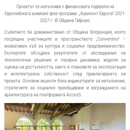
Проектът се изпълнява с финансовата подкрепа на
Европейската комисия чрез програма „Хоризонт Европа“ 2021-
2027 г. © Община Габрово
Събитието бе домакинствано от Община Флоренция, която
посрещна участниците в пространството „Conventino“ –
иновативен хъб за култура и социално предприемачество.
Експертите обсъдиха резултатите от изследвания на
технологични решения и пазарна динамика, модели за
оценка на достъпността, както и плановете за експлоатация
и интелектуална собственост след приключването на
проекта. Основни акценти бяха индикаторите за изпълнение,
стратегиите за социално приобщаване и изграждането на
архитектурата на платформата AccesS.