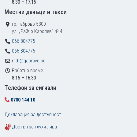
8:30 – 17:15
Местни данъци и такси
гр. Габрово 5300
ул. „Райчо Каролев“ № 4
066 804775
066 804776
mdt@gabrovo.bg
Работно време
8:15 – 16:30
Tелефон за сигнали
0700 144 10
Декларация за достъпност
Достъп за глухи лица