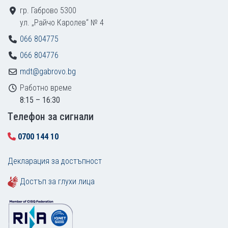
гр. Габрово 5300
ул. „Райчо Каролев“ № 4
066 804775
066 804776
mdt@gabrovo.bg
Работно време
8:15 – 16:30
Tелефон за сигнали
0700 144 10
Декларация за достъпност
Достъп за глухи лица