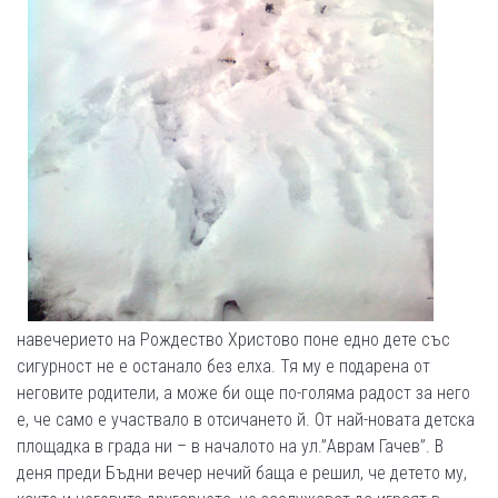
навечерието на Рождество Христово поне едно дете със
сигурност не е останало без елха. Тя му е подарена от
неговите родители, а може би още по-голяма радост за него
е, че само е участвало в отсичането й. От най-новата детска
площадка в града ни – в началото на ул.”Аврам Гачев”. В
деня преди Бъдни вечер нечий баща е решил, че детето му,