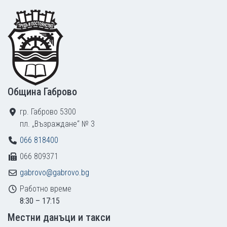
Footer
Община Габрово
гр. Габрово 5300
пл. „Възраждане“ № 3
066 818400
066 809371
gabrovo@gabrovo.bg
Работно време
8:30 – 17:15
Местни данъци и такси