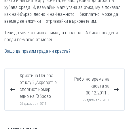
както и неговите другарчета, не заслужават да играят в
хубава среда. И, вземайки малчугана за ръка, му е показал
как най-бързо, лесно и най-важното – безплатно, може да
вземе две елхички – отрязвайки върховете им.
Тези дръвчета никога няма да пораснат. А бяха посадени
преди по-малко от месец…
Защо да правим града ни красив?
Христина Пенева
Работно време на
от клуб „Акроарт” е
касата за
спортист номер
30.12.2011г.
едно на Габрово
29 декември 2011
26 декември 2011