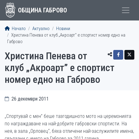
ОБЩИНА ГАБРОВО
Начало
Актуално
Новини
Христина Пенева от клуб „Акроарт” е спортист номер едно на
Габрово
Христина Пенева от
клуб „Акроарт” е спортист
номер едно на Габрово
26 декември 2011
„Спортувай с мен” беше тазгодишното мото на церемонията
по награждаване на най-добрите габровски спортисти. На
нея, в зала „Орловец“, бяха отличени най-заслужилите имена,
свързани с името на Габрово за 2011 година.