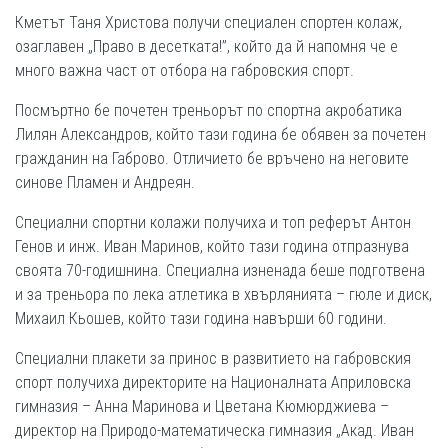
Кметът Таня Христова получи специален спортен колаж,
озаглавен „Право в десетката!”, който да й напомня че е
много важна част от отбора на габровския спорт.
Посмъртно бе почетен треньорът по спортна акробатика
Лилян Александров, който тази година бе обявен за почетен
гражданин на Габрово. Отличието бе връчено на неговите
синове Пламен и Андреян.
Специални спортни колажи получиха и топ реферът Антон
Генов и инж. Иван Маринов, който тази година отпразнува
своята 70-годишнина. Специална изненада беше подготвена
и за треньора по лека атлетика в хвърлянията – гюле и диск,
Михаил Кьошев, който тази година навърши 60 години.
Специални плакети за принос в развитието на габровския
спорт получиха директорите на Националната Априловска
гимназия – Анна Маринова и Цветана Кюмюрджиева –
директор на Природо-математическа гимназия „Акад. Иван