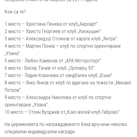
Кои са те?
1 място – Христина Пенева от клуб„Акроарт”.
2 място – Христо Георгиев от клуб „Киокушин”.
3 място – Александър Стоянов от карате клуб „Янтра”.
4 място – Мартин Понев – клуб по спортно ориентиране
„Узана”.
5 място - Любен Каменов от „АРА Моторспорт”.
6 място - Бисер Тачев от клуб „Орловец 93”.
7 място - Лидия Ковачева от хандбален клуб „Бъки”.
8 място – Янко Янков от клуб по вдигане на тежести „Михаил
Петров”.
9 място – Александра Николова от клуб по спортно
ориентиране „Узана”.
10 място – Стоян Вулджев от„Коко волей клуб Габрово”.
На церемонията по награждаването бяха връчени няколко
специални индивидуални награди: