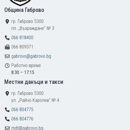
Община Габрово
гр. Габрово 5300
пл. „Възраждане“ № 3
066 818400
066 809371
gabrovo@gabrovo.bg
Работно време
8:30 – 17:15
Местни данъци и такси
гр. Габрово 5300
ул. „Райчо Каролев“ № 4
066 804775
066 804776
mdt@gabrovo.bg