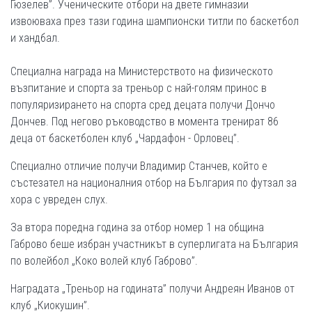
Гюзелев”. Ученическите отбори на двете гимназии
извоюваха през тази година шампионски титли по баскетбол
и хандбал.
Специална награда на Министерството на физическото
възпитание и спорта за треньор с най-голям принос в
популяризирането на спорта сред децата получи Дончо
Дончев. Под негово ръководство в момента тренират 86
деца от баскетболен клуб „Чардафон - Орловец”.
Специално отличие получи Владимир Станчев, който е
състезател на националния отбор на България по футзал за
хора с увреден слух.
За втора поредна година за отбор номер 1 на община
Габрово беше избран участникът в суперлигата на България
по волейбол „Коко волей клуб Габрово”.
Наградата „Треньор на годината” получи Андреян Иванов от
клуб „Киокушин”.