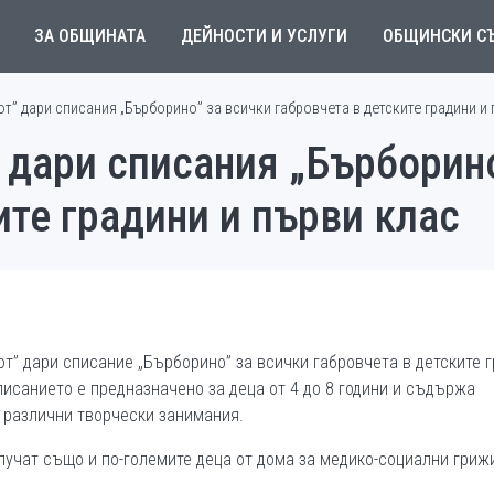
ЗА ОБЩИНАТА
ДЕЙНОСТИ И УСЛУГИ
ОБЩИНСКИ С
т” дари списания „Бърборино” за всички габровчета в детските градини и 
 дари списания „Бърборино
ите градини и първи клас
т” дари списание „Бърборино” за всички габровчета в детските 
писанието е предназначено за деца от 4 до 8 години и съдържа
и различни творчески занимания.
учат също и по-големите деца от дома за медико-социални гриж