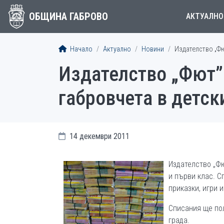
ОБЩИНА ГАБРОВО
АКТУАЛНО
Начало
Актуално
Новини
Издателство „Фю
Издателство „Фют”
габровчета в детск
14 декември 2011
Издателство „Фю
и първи клас. С
приказки, игри 
Списания ще пол
града.