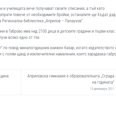
и и училищата вече получават своите списания, а тъй като
зпрати повече от необходимите бройки, останалите ще бъдат дад
а Регионална библиотека „Априлов – Палаузов”.
ни в Габрово има над 2100 деца в детските градини и първи клас.
учи всяко едно от тях.
т” по повод миналогодишния книжен базар, когато издателството 
ви с голям щанд и изключителни намаления, които зарадваха габр
бщина
Априловска гимназия е образователната „Сграда
на годината”
15 декември 2011