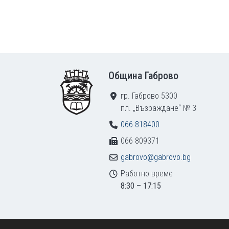
Footer
Община Габрово
гр. Габрово 5300
пл. „Възраждане“ № 3
066 818400
066 809371
gabrovo@gabrovo.bg
Работно време
8:30 – 17:15