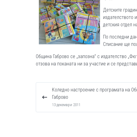
Детските градин
издателството и
детския отдел н
По последни дан
Списание ще пол
Община Габрово се „запозна” с издателство „Фю
отзова на поканата ни за участие и се предста
Коледно настроение с програмата на О
Габрово
13 декември 2011