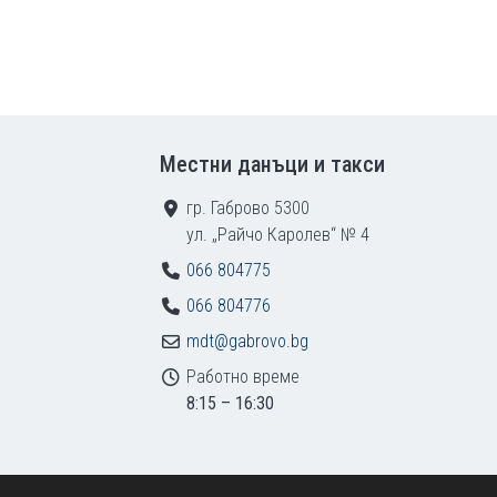
Местни данъци и такси
гр. Габрово 5300
ул. „Райчо Каролев“ № 4
066 804775
066 804776
mdt@gabrovo.bg
Работно време
8:15 – 16:30