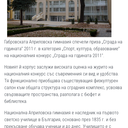
Габровската Априловска гимназия спечели приза „Сграда на
годината” 2011 г. в категория „Спорт, култура, образование”
на националния конкурс „Сграда на годината 2011".
Новият й корпус заслужи високата оценка на журито на
националния конкурс със съвременния си вид и удобства.
Тя функционално приобщава съществуващия физкултурен
салон към общата структура на сградния комплекс, усвоява
свързващите пространства, разполага с бюфет и
библиотека.
Национална Априловска гимназия е наследник на първото
светско училище в България, основано през 1835 г. и без
прекъсване обучава ученици и до днес. Училището е с