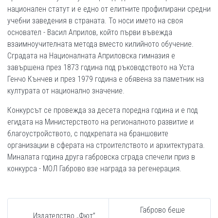
национален статут и е едно от елитните профилирани средни
учебни заведения в страната. То носи името на своя
основател - Васил Априлов, който първи въвежда
взаимноучителната метода вместо килийното обучение.
Сградата на Националната Априловска гимназия е
завършена през 1873 година под ръководството на Уста
Генчо Кънчев и през 1979 година е обявена за паметник на
културата от национално значение.
Конкурсът се провежда за десета поредна година и е под
егидата на Министерството на регионалното развитие и
благоустройството, с подкрепата на браншовите
организации в сферата на строителството и архитектурата.
Миналата година друга габровска сграда спечели приз в
конкурса - МОЛ Габрово взе награда за регенерация.
Габрово беше
Издателство „Фют”