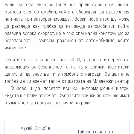
Рали пилотът Николай Ганев ще предостави своя личен
състезателен автомобил, който е оборудван за състезания
на писта при затворен маршрут. Всеки посетител ще може
да разгледа как трябва да изглежда автомобилът, който
развива висока скорост, но е със специална конструкция за
безопасност – съвсем различен от автомобилите, които
имаме ние.
Събитието е с начален час 10.00, а освен интересната
информация за безопасността на пътя, всички посетители
ще могат да участват и в томбола с награди. За целта те
трябва да си вземат талон от шатрата на Младежки център
– Габрово и да посетят всички информационни шатри,
където ще получат печат. Събралите всички печати, ще имат
възможност да получат различни награди.
Музей „Етър“ е
Габрово е част от