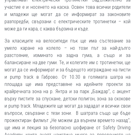
участие е и носенето на каска. Освен това всички родители
и младежи ще могат да се информират за законовите
разпоредби, свързани с електрическите тротинетки – кой
може да ги кара, с каква бързина и къде.
За класиците на велосипеди пък ще има състезание за
умело каране на колело – но този път за най-дълго
разстояние, изминато на задна гума, а също и за
балансиране на две гуми. Те, и колегите им с тротинетки, ще
могат да се информират и за бъдещото изграждане на писти
и pump track в Габрово. От 10.30 в голямата шатра на
площада ще има представяне на идейните проекти за
крайречната зона на р. Янтра и за парк „Баждар“, с акцент
върху пистите за спускане, детски полигон, зона за скокове
и pump track. Младежите ще могат да зададат и всички свои
въпроси, свързани с тези зони. В шатрата също ще бъде
прожектиран филмът „Не можем да върнем времето назад“,
ще има и лекция за безопасно шофиране от Safety Driving
Academy, които знаят наистина много за поведението на