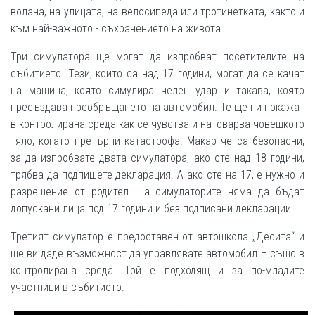
волана, на улицата, на велосипеда или тротинетката, както и
към най-важното - съхранението на живота.
Три симулатора ще могат да изпробват посетителите на
събитието. Тези, които са над 17 години, могат да се качат
на машина, която симулира челен удар и такава, която
пресъздава преобръщането на автомобил. Те ще ни покажат
в контролирана среда как се чувства и натоварва човешкото
тяло, когато претърпи катастрофа. Макар че са безопасни,
за да изпробвате двата симулатора, ако сте над 18 години,
трябва да подпишете декларация. А ако сте на 17, е нужно и
разрешение от родител. На симулаторите няма да бъдат
допускани лица под 17 години и без подписани декларации.
Третият симулатор е предоставен от автошкола „Десита“ и
ще ви даде възможност да управлявате автомобил – също в
контролирана среда. Той е подходящ и за по-младите
участници в събитието.