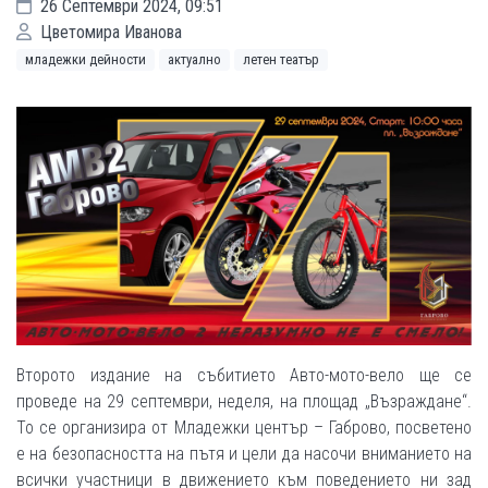
26 Септември 2024, 09:51
Цветомира Иванова
младежки дейности
актуално
летен театър
Второто издание на събитието Авто-мото-вело ще се
проведе на 29 септември, неделя, на площад „Възраждане“.
То се организира от Младежки център – Габрово, посветено
е на безопасността на пътя и цели да насочи вниманието на
всички участници в движението към поведението ни зад