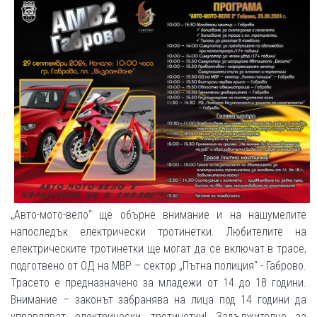
„Авто-мото-вело“ ще обърне внимание и на нашумелите
напоследък електрически тротинетки. Любителите на
електрическите тротинетки ще могат да се включат в трасе,
подготвено от ОД на МВР – сектор „Пътна полиция“ - Габрово.
Трасето е предназначено за младежи от 14 до 18 години.
Внимание – законът забранява на лица под 14 години да
управляват електрически тротинетки! Задължително за