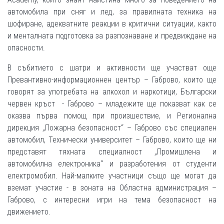
автомобила при сняг и лед, за правилната техника на
шофиране, адекватните реакции в критични ситуации, както
и менталната подготовка за разпознаване и предвиждане на
опасности.
В събитието с шатри и активности ще участват още
Превантивно-информационнен център – Габрово, които ще
говорят за употребата на алкохол и наркотици, Български
червен кръст - Габрово – младежите ще показват как се
оказва първа помощ при произшествие, и Регионална
дирекция „Пожарна безопасност“ – Габрово със специален
автомобил, Технически университет – Габрово, които ще ни
представят тяхната специалност „Промишлена и
автомобилна електроника“ и разработения от студенти
електромобил. Най-малките участници също ще могат да
вземат участие - в зоната на Областна администрация –
Габрово, с интересни игри на тема безопасност на
движението.