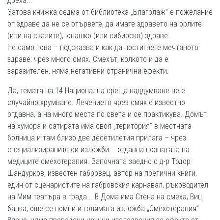
дреха...
Затова книжка седма от библиотека „Благолаж” е пожелание
от здраве да не се отървете, да имате здравето на орлите
(или на скалите), юнашко (или сибирско) здраве.
Не само това – подсказва и как да постигнете мечтаното
здраве: чрез много смях. Смехът, колкото и да е
заразителен, няма негативни странични ефекти.
Да, темата на 14 Национална среща наддумване не е
случайно хрумване. Лечението чрез смях е известно
отдавна, а на много места по света и се практикува. Домът
на хумора и сатирата има своя „територия“ в местната
болница и там близо две десетилетия прилага – чрез
специализираните си изложби – отдавна познатата на
медиците смехотерапия. Започната заедно с д-р Тодор
Шандурков, известен габровец, автор на поетични книги,
един от сценаристите на габровския карнавал, ръководител
на Мим театъра в града... В Дома има Стена на смеха, Виц
банка, още се помни и голямата изложба „Смехотерапия”.