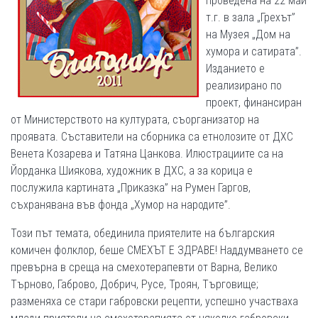
проведена на 22 май
т.г. в зала „Грехът”
на Музея „Дом на
хумора и сатирата”.
Изданието е
реализирано по
проект, финансиран
от Министерството на културата, съорганизатор на
проявата. Съставители на сборника са етнолозите от ДХС
Венета Козарева и Татяна Цанкова. Илюстрациите са на
Йорданка Шиякова, художник в ДХС, а за корица е
послужила картината „Приказка” на Румен Гаргов,
съхранявана във фонда „Хумор на народите”.
Този път темата, обединила приятелите на българския
комичен фолклор, беше СМЕХЪТ Е ЗДРАВЕ! Наддумването се
превърна в среща на смехотерапевти от Варна, Велико
Търново, Габрово, Добрич, Русе, Троян, Търговище;
разменяха се стари габровски рецепти, успешно участваха