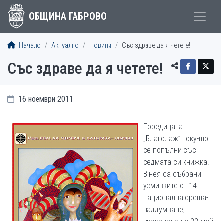
ОБЩИНА ГАБРОВО
Начало
Актуално
Новини
Със здраве да я четете!
Със здраве да я четете!
16 ноември 2011
Поредицата
„Благолаж” току-що
се попълни със
седмата си книжка.
В нея са събрани
усмивките от 14.
Национална среща-
наддумване,