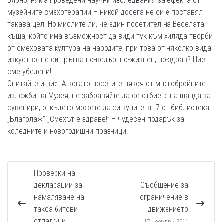
Вярно, няма проведени научни изследвания за ефекта от
музейните смехотерапии – никой досега не си е поставял
такава цел! Но мислите ли, че един посетител на Веселата
къща, който има възможност да види тук към хиляда творби
от смеховата култура на народите, при това от няколко вида
изкуство, не си тръгва по-ведър, по-жизнен, по-здрав? Ние
сме убедени!
Опитайте и вие. А когато посетите някоя от многобройните
изложби на Музея, не забравяйте да се отбиете на щанда за
сувенири, откъдето можете да си купите кн.7 от библиотека
„Благолаж” „Смехът е здраве!” – чудесен подарък за
коледните и новогодишни празници.
Проверки на
декларации за
Съобщение за
намаляване на
ограничение в
такса битови
движението
отпадъци
17 ноември 2011