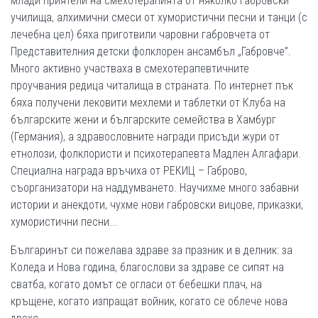
млади приятели на смехотерапията от няколко габровски
училища, алхимични смеси от хумористични песни и танци (с
лечебна цел) бяха приготвили чаровни габровчета от
Представителния детски фолклорен ансамбъл „Габровче”.
Много активно участваха в смехотерапевтичните
проучвания редица читалища в страната. По интернет пък
бяха получени лековити мехлеми и таблетки от Клуба на
българските жени и българските семейства в Хамбург
(Германия), а здравословните награди присъди жури от
етнолози, фолклористи и психотерапевта Мадлен Алгафари.
Специална награда връчиха от РЕКИЦ – Габрово,
съорганизатори на наддумването. Научихме много забавни
истории и анекдоти, чухме нови габровски вицове, приказки,
хумористични песни...
Българинът си пожелава здраве за празник и в делник: за
Коледа и Нова година, благослови за здраве се сипят на
сватба, когато домът се огласи от бебешки плач, на
кръщене, когато изпращат войник, когато се облече нова