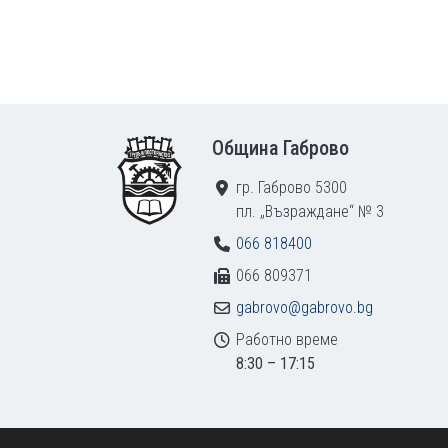
Footer
Община Габрово
гр. Габрово 5300
пл. „Възраждане“ № 3
066 818400
066 809371
gabrovo@gabrovo.bg
Работно време
8:30 – 17:15