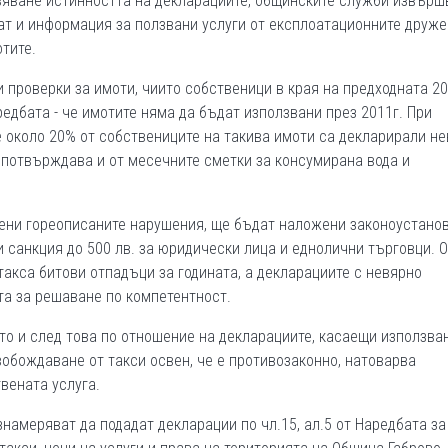
овяване истинността на декларациите, общинските служби извърш
ат и информация за ползвани услуги от експлоатационните друже
тите.
 проверки за имоти, чиито собственици в края на предходната 20
редбата - че имотите няма да бъдат използвани през 2011г. При
е около 20% от собствениците на такива имоти са декларирали н
е потвърждава и от месечните сметки за консумирана вода и
овени гореописаните нарушения, ще бъдат наложени законоустано
 и санкция до 500 лв. за юридически лица и еднолични търговци. 
такса битови отпадъци за годината, а декларациите с невярно
а за решаване по компетентност.
кто и след това по отношение на декларациите, касаещи използва
вобождаване от такси освен, че е противозаконно, натоварва
вената услуга.
намеряват да подадат декларации по чл.15, ал.5 от Наредбата за