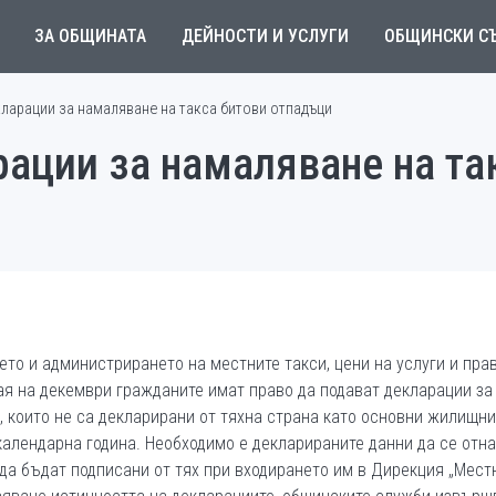
ЗА ОБЩИНАТА
ДЕЙНОСТИ И УСЛУГИ
ОБЩИНСКИ С
ларации за намаляване на такса битови отпадъци
ации за намаляване на та
ето и администрирането на местните такси, цени на услуги и пра
ая на декември гражданите имат право да подават декларации за
, които не са декларирани от тяхна страна като основни жилищн
календарна година. Необходимо е декларираните данни да се отна
да бъдат подписани от тях при входирането им в Дирекция „Мест