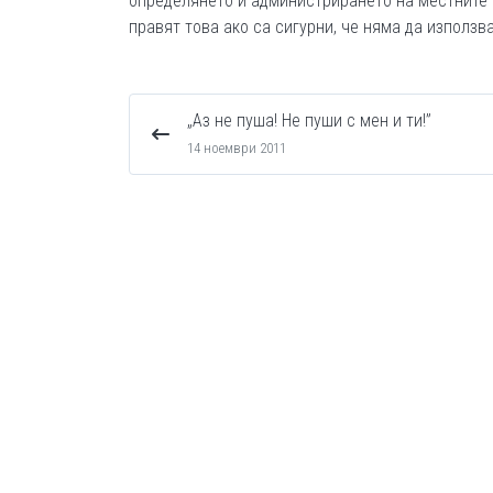
определянето и администрирането на местните т
правят това ако са сигурни, че няма да използв
„Аз не пуша! Не пуши с мен и ти!”
14 ноември 2011