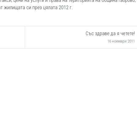
акси, цени на услуги и права на територията на Община Габрово,
ат жилищата си през цялата 2012 г.
Със здраве да я четете!
16 ноември 2011