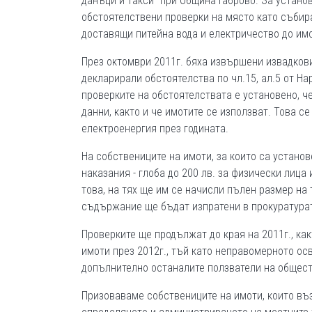
данъци и такси” при Община Габрово. За устан
обстоятелствени проверки на място като събир
доставящи питейна вода и електричество до имо
През октомври 2011г. бяха извършени извадкови
декларирали обстоятелства по чл.15, ал.5 от На
проверките на обстоятелствата е установено, ч
данни, както и че имотите се използват. Това с
електроенергия през годината.
На собствениците на имоти, за които са устан
наказания - глоба до 200 лв. за физически лица
това, на тях ще им се начисли пълен размер на 
съдържание ще бъдат изпратени в прокуратурат
Проверките ще продължат до края на 2011г., ка
имоти през 2012г., тъй като неправомерното ос
допълнително останалите ползватели на общест
Призоваваме собствениците на имоти, които въз