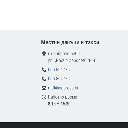
Местни данъци и такси
гр. Габрово 5300
ул. „Райчо Каролев“ № 4
066 804775
066 804776
mdt@gabrovo.bg
Работно време
8:15 – 16:30