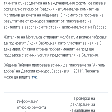
тяхната сънародничка на международния форум, се казва в
официално писмо от Градския изпълнителен комитет на
Могильов до кмета на общината. В писмото се посочва, че
резултатите от конкурса зависят от гласуването на
зрителите в европейските страни, включително и на Габрово.
Жителите на Могильов отправят молба към всички габровци
да подкрепят Лидия Заблоцкая, като гласуват за нея на 3
декември. От своя страна побратименият ни град ще
поддържа с всички усилия представителя на България.
Община Габрово призовава всички да гласуваме за "Ангелы
добра" на Детския конкурс „Евровизия – 2011”. Песента
може да видите
тук
.
Проверки на
Информация
декларации за
относно ремонта
намаляване на