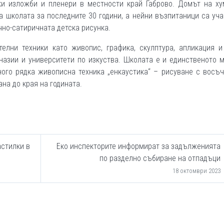
тки изложби и пленери в местности край Габрово. Домът на ху
а школата за последните 30 години, а нейни възпитаници са уч
чно-сатиричната детска рисунка.
елни техники като живопис, графика, скулптура, апликация и
назии и университети по изкуства. Школата е и единственото 
ного рядка живописна техника „енкаустика“ – рисуване с восъ
на до края на годината.
стилки в
Еко инспекторите информират за задълженията
по разделно събиране на отпадъци
18 октомври 2023