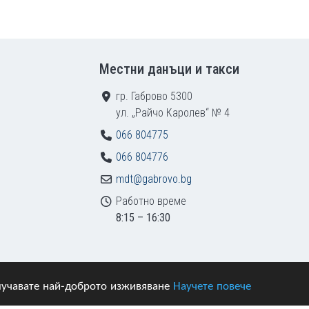
Местни данъци и такси
гр. Габрово 5300
ул. „Райчо Каролев“ № 4
066 804775
066 804776
mdt@gabrovo.bg
Работно време
8:15 – 16:30
получавате най-доброто изживяване
Научете повече
азени.