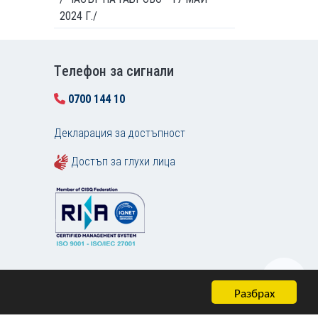
2024 Г./
Tелефон за сигнали
0700 144 10
Декларация за достъпност
Достъп за глухи лица
Разбрах
Карта на сайта