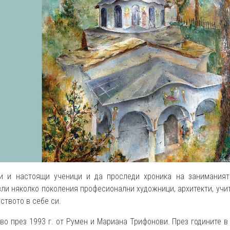
и и настоящи ученици и да проследи хроника на заниманият
зли няколко поколения професионални художници, архитекти, учи
ството в себе си.
во през 1993 г. от Румен и Мариана Трифонови. През годините в