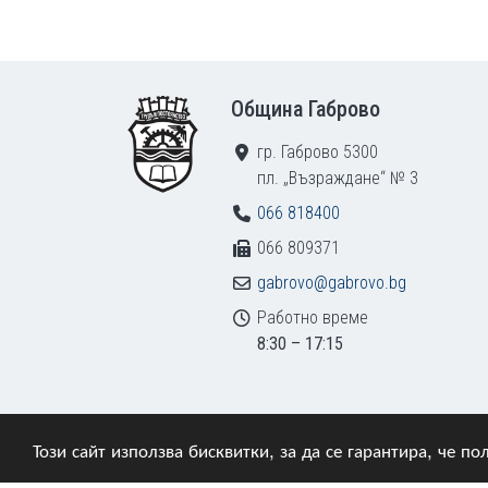
Footer
Община Габрово
гр. Габрово 5300
пл. „Възраждане“ № 3
066 818400
066 809371
gabrovo@gabrovo.bg
Работно време
8:30 – 17:15
Този сайт използва бисквитки, за да се гарантира, че 
© 2009–2026 Община Габрово. Всички права зап