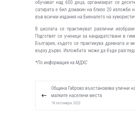
обучават над 600 деца, организират се десе
сатирата е бил домакин на близо 20 изложби н
във всички издания на Биеналето на хумористи
В школата се практикуват различни изобразит
Подготвят се ученици за кандидатстване в гим
България, където се практикува древната и м
върху дърво. Изложбата може да бъде разгледа
*По информация на МДХС
Община Габрово възстановява улични на
малките населени места
18 октомври 2023