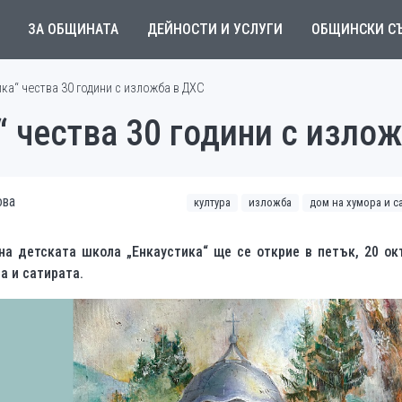
ЗА ОБЩИНАТА
ДЕЙНОСТИ И УСЛУГИ
ОБЩИНСКИ С
ка“ чества 30 години с изложба в ДХС
 чества 30 години с изло
ова
култура
изложба
дом на хумора и с
а детската школа „Енкаустика“ ще се открие в петък, 20 ок
ра и сатирата.