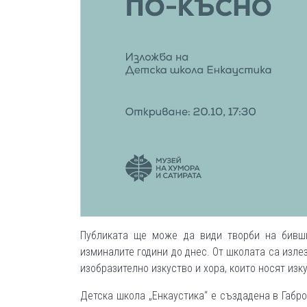
Публиката ще може да види творби на бивш
изминалите години до днес. От школата са изле
изобразително изкуство и хора, които носят изку
Детска школа „Енкаустика“ е създадена в Габро