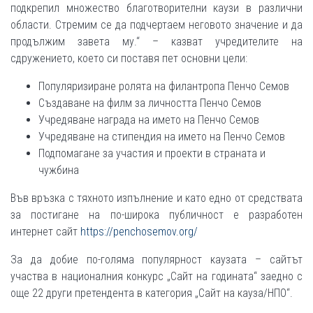
подкрепил множество благотворителни каузи в различни
области. Стремим се да подчертаем неговото значение и да
продължим завета му.“ – казват учредителите на
сдружението, което си поставя пет основни цели:
Популяризиране ролята на филантропа Пенчо Семов
Създаване на филм за личността Пенчо Семов
Учредяване награда на името на Пенчо Семов
Учредяване на стипендия на името на Пенчо Семов
Подпомагане за участия и проекти в страната и
чужбина
Във връзка с тяхното изпълнение и като едно от средствата
за постигане на по-широка публичност е разработен
интернет сайт
https://penchosemov.org/
За да добие по-голяма популярност каузата – сайтът
участва в националния конкурс „Сайт на годината“ заедно с
още 22 други претендента в категория „Сайт на кауза/НПО“.