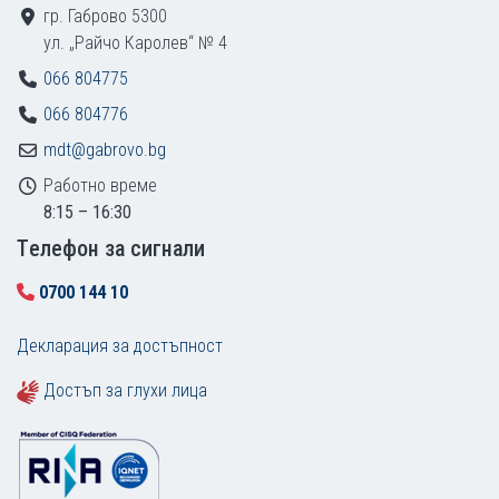
гр. Габрово 5300
ул. „Райчо Каролев“ № 4
066 804775
066 804776
mdt@gabrovo.bg
Работно време
8:15 – 16:30
Tелефон за сигнали
0700 144 10
Декларация за достъпност
Достъп за глухи лица