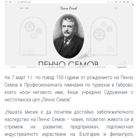
На 7 март т.г. по повод 150 години от рождението на Пенчо
Семов в Професионалната гимназия по туризъм в Габрово,
която носи неговото име, беше учредено Сдружение с
нестопанска цел „Пенчо Семов“.
„Нашата мисия е да почетем достойно забележителното
наследство на Пенчо Семов – човек, посветил живота си в
стремеж на развитие, предприемач, подпомогнал
индустриалното израстване на България и филантроп,