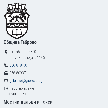
Footer
Община Габрово
гр. Габрово 5300
пл. „Възраждане“ № 3
066 818400
066 809371
gabrovo@gabrovo.bg
Работно време
8:30 – 17:15
Местни данъци и такси