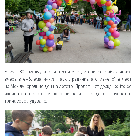
Близо 300 малчугани и техните родители се забавляваха
вчера в емблематичния парк „Градинката с мечето“ в чест
на Международния ден на детето. Пролетният дъжд, който се
изсипа за кратко, не попречи на децата да се впуснат в
тричасово лудуване.