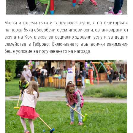
Малки и големи пяха и танцуваха заедно, а на територията
на парка бяха обособени осем игрови зони, организирани от
екипа на Комплекса за социално-здравни услуги за деца и
семейства в Габрово. Включването във всички занимания
беше условие за получаването на награда.