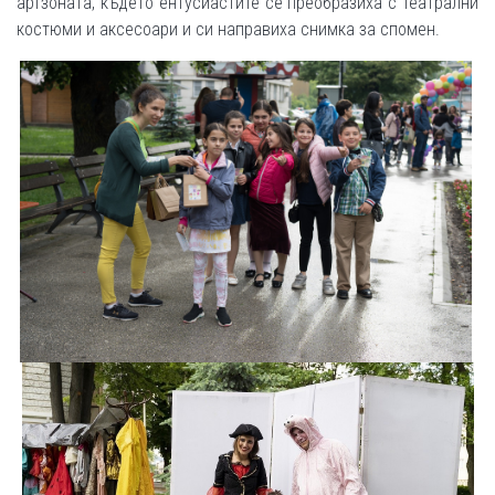
артзоната, където ентусиастите се преобразиха с театрални
костюми и аксесоари и си направиха снимка за спомен.