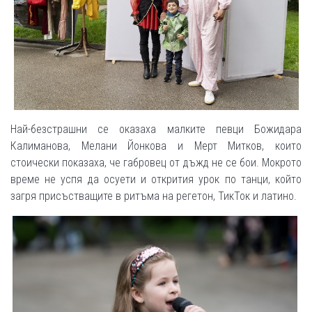
Най-безстрашни се оказаха малките певци Божидара
Калиманова, Мелани Йонкова и Мерт Митков, които
стоически показаха, че габровец от дъжд не се бои. Мокрото
време не успя да осуети и открития урок по танци, който
загря присъстващите в ритъма на регетон, ТикТок и латино.