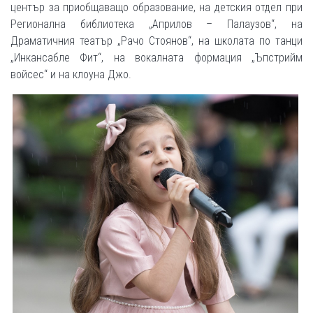
център за приобщаващо образование, на детския отдел при
Регионална библиотека „Априлов – Палаузов“, на
Драматичния театър „Рачо Стоянов“, на школата по танци
„Инкансабле Фит“, на вокалната формация „Ъпстрийм
войсес“ и на клоуна Джо.