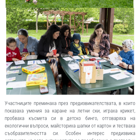
Участниците преминаха през предизвикателствата, в които
показаха умения за каране на летни ски, играха крикет,
пробваха късмета си в детско бинго, отговаряха на
екологични въпроси, майсториха шапки от картон и тестваха
съобразителността си. Особен интерес предизвика