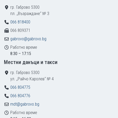
гр. Габрово 5300
пл. „Възраждане“ № 3
066 818400
066 809371
gabrovo@gabrovo.bg
Работно време
8:30 – 17:15
Местни данъци и такси
гр. Габрово 5300
ул. „Райчо Каролев“ № 4
066 804775
066 804776
mdt@gabrovo.bg
Работно време