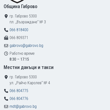
Община Габрово
гр. Габрово 5300
пл. „Възраждане“ № 3
066 818400
066 809371
gabrovo@gabrovo.bg
Работно време
8:30 – 17:15
Местни данъци и такси
гр. Габрово 5300
ул. „Райчо Каролев“ № 4
066 804775
066 804776
mdt@gabrovo.bg