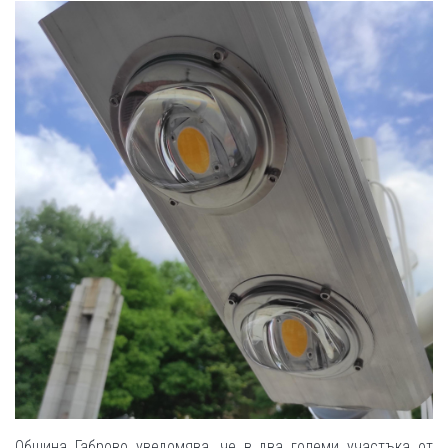
Община Габрово уведомява, че в два големи участъка от