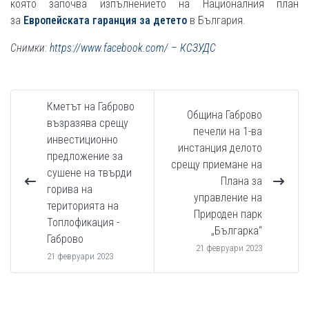
която започва изпълнението на Националния план
за
Европейската гаранция за детето
в България.
Снимки:
https://www.facebook.com/
– КСЗУДС
Кметът на Габрово
Община Габрово
възразява срещу
печели на 1-ва
инвестиционно
инстанция делото
предложение за
срещу приемане на
сушене на твърди
Плана за
горива на
управление на
територията на
Природен парк
Топлофикация -
„Българка“
Габрово
21 февруари 2023
21 февруари 2023