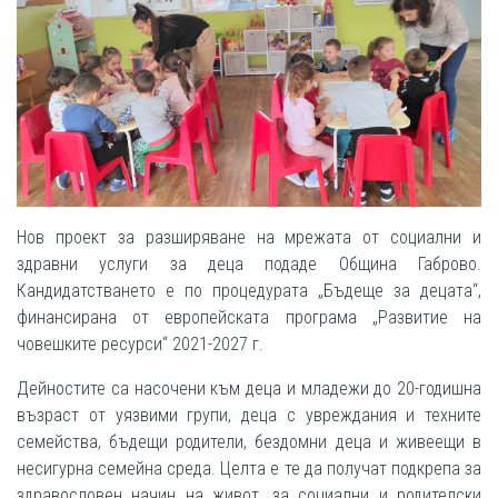
Нов проект за разширяване на мрежата от социални и
здравни услуги за деца подаде Община Габрово.
Кандидатстването е по процедурата „Бъдеще за децата“,
финансирана от европейската програма „Развитие на
човешките ресурси“ 2021-2027 г.
Дейностите са насочени към деца и младежи до 20-годишна
възраст от уязвими групи, деца с увреждания и техните
семейства, бъдещи родители, бездомни деца и живеещи в
несигурна семейна среда. Целта е те да получат подкрепа за
здравословен начин на живот, за социални и родителски