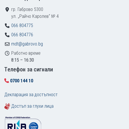
гр. Габрово 5300
ул. „Райчо Каролев“ № 4
066 804775
066 804776
mdt@gabrovo.bg
Работно време
8:15 – 16:30
Tелефон за сигнали
0700 144 10
Декларация за достъпност
Достъп за глухи лица