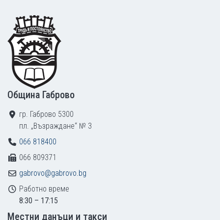
Footer
Община Габрово
гр. Габрово 5300
пл. „Възраждане“ № 3
066 818400
066 809371
gabrovo@gabrovo.bg
Работно време
8:30 – 17:15
Местни данъци и такси