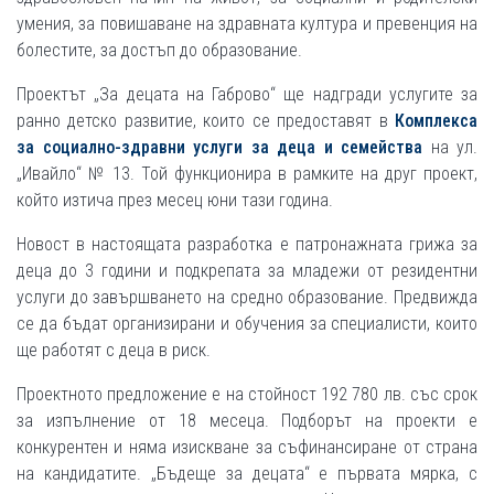
умения, за повишаване на здравната култура и превенция на
болестите, за достъп до образование.
Проектът „За децата на Габрово“ ще надгради услугите за
ранно детско развитие, които се предоставят в
Комплекса
за социално-здравни услуги за деца и семейства
на ул.
„Ивайло“ № 13. Той функционира в рамките на друг проект,
който изтича през месец юни тази година.
Новост в настоящата разработка е патронажната грижа за
деца до 3 години и подкрепата за младежи от резидентни
услуги до завършването на средно образование. Предвижда
се да бъдат организирани и обучения за специалисти, които
ще работят с деца в риск.
Проектното предложение е на стойност 192 780 лв. със срок
за изпълнение от 18 месеца. Подборът на проекти е
конкурентен и няма изискване за съфинансиране от страна
на кандидатите. „Бъдеще за децата“ е първата мярка, с