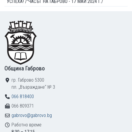
УСПЕХА! /"ЧАСЪТ НА ГАБРОВО - 17 МАЙ 2024 Г./
Footer
Община Габрово
гр. Габрово 5300
пл. „Възраждане“ № 3
066 818400
066 809371
gabrovo@gabrovo.bg
Работно време
8:30 – 17:15