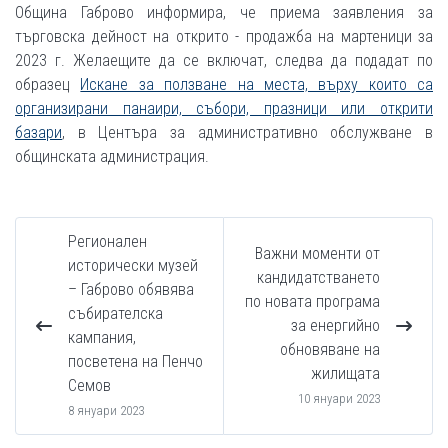
Община Габрово информира, че приема заявления за
търговска дейност на открито - продажба на мартеници за
2023 г. Желаещите да се включат, следва да подадат по
образец
Искане за ползване на места, върху които са
организирани панаири, събори, празници или открити
базари
, в Центъра за административно обслужване в
общинската администрация.
Регионален
Важни моменти от
исторически музей
кандидатстването
– Габрово обявява
по новата програма
събирателска
за енергийно
кампания,
обновяване на
посветена на Пенчо
жилищата
Семов
10 януари 2023
8 януари 2023