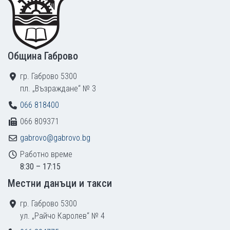
Община Габрово
гр. Габрово 5300
пл. „Възраждане“ № 3
066 818400
066 809371
gabrovo@gabrovo.bg
Работно време
8:30 – 17:15
Местни данъци и такси
гр. Габрово 5300
ул. „Райчо Каролев“ № 4