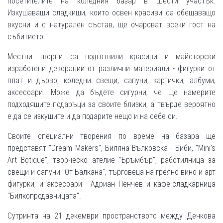
посетителите на коледния базар в Шести участък.
Изкушаващи сладкиши, които освен красиви са обещаващо
вкусни и с натурален състав, ще очароват всеки гост на
събитието.
Местни творци са подготвили красиви и майсторски
изработени декорации от различни материали - фигурки от
плат и дърво, коледни свещи, сапуни, картички, албуми,
аксесоари. Може да бъдете сигурни, че ще намерите
подходящите подаръци за своите близки, а твърде вероятно
е да се изкушите и да подарите нещо и на себе си.
Своите специални творения по време на базара ще
представят "Dream Makers", Биляна Вълковска - Биби, "Mini’s
Art Botiquе", творческо ателие "Бръмбър", работилница за
свещи и сапуни "От Балкана", търговеца на греяно вино и арт
фигурки, и аксесоари - Адриан Пенчев и кафе-сладкарница
"Билкопродавницата".
Сутринта на 21 декември пространството между Дечкова