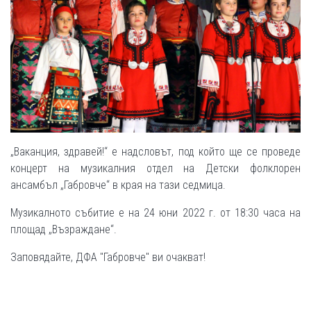
„Ваканция, здравей!“ е надсловът, под който ще се проведе
концерт на музикалния отдел на Детски фолклорен
ансамбъл „Габровче“ в края на тази седмица.
Музикалното събитие е на 24 юни 2022 г. от 18:30 часа на
площад „Възраждане“.
Заповядайте, ДФА "Габровче" ви очакват!