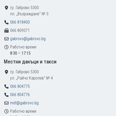
гр. Габрово 5300
пл. „Възраждане“ № 3
066 818400
066 809371
gabrovo@gabrovo.bg
Работно време
8:30 – 17:15
Местни данъци и такси
гр. Габрово 5300
ул. „Райчо Каролев“ № 4
066 804775
066 804776
mdt@gabrovo.bg
Работно време