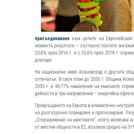
присъединяване
към целите на Европейския 
момента резултати – съгласно поетите ангажи
23,6% през 2016 г. и с 25,6% през 2018 г. спря
доклади.
На национално ниво Асеновград е другата общ
отпечатък. В своя план до 2030 г. Община Асен
2030 г. е 48,77% намаление на емисиите спрям
дейности в три направления – енергийна ефекти
Превръщането на Европа в климатично неутрале
на дългосрочно планиране и прогнозиране. Рез
„Споразумение на кметовете“, която включва а
от местни общности в ЕС, възлиза средно на 31%