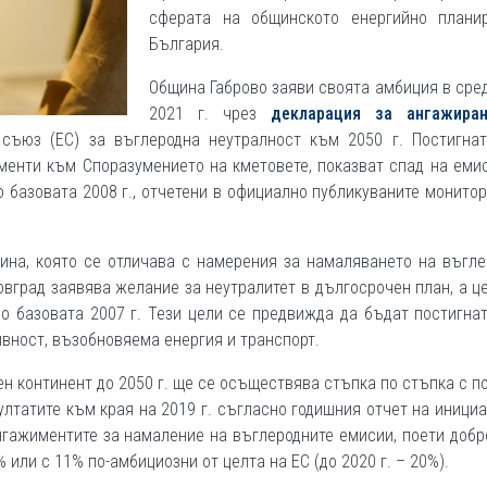
сферата на общинското енергийно плани
България.
Община Габрово заяви своята амбиция в сре
2021 г. чрез
декларация за ангажира
съюз (ЕС) за въглеродна неутралност към 2050 г. Постигнат
менти към Споразумението на кметовете, показват спад на еми
мо базовата 2008 г., отчетени в официално публикуваните монито
ина, която се отличава с намерения за намаляването на въгл
овград заявява желание за неутралитет в дългосрочен план, а ц
о базовата 2007 г. Тези цели се предвижда да бъдат постигна
вност, възобновяема енергия и транспорт.
н континент до 2050 г. ще се осъществява стъпка по стъпка с 
ултатите към края на 2019 г. съгласно годишния отчет на иници
нгажиментите за намаление на въглеродните емисии, поети доб
 или с 11% по-амбициозни от целта на ЕС (до 2020 г. – 20%).