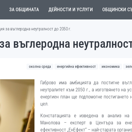
ЗА ОБЩИНАТА
ДЕЙНОСТИ И УСЛУГИ
ОБЩИНСКИ С
ия за въглеродна неутралност до 2050 г.
за въглеродна неутралност
околна среда
енергийна ефективност
икономика
зел
Габрово има амбицията да постигне въгл
неутралитет към 2050 г., а изготвянето на у
енергиен план ще подпомогне постигането 
цел.
Констатацията е изведена в анализ на
Манолова – експерт в Центъра за ене
ефективност „ЕнЕфект“ – най-старата органи