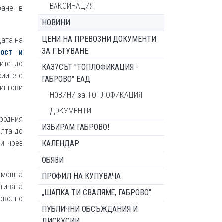
ВАКСИНАЦИЯ
ране в
НОВИНИ
ЦЕНИ НА ПРЕВОЗНИ ДОКУМЕНТИ
дата на
ЗА ПЪТУВАНЕ
ност и
ите до
КАЗУСЪТ "ТОПЛОФИКАЦИЯ -
сиите с
ГАБРОВО" ЕАД
рингови
НОВИНИ за ТОПЛОФИКАЦИЯ
ДОКУМЕНТИ
еродния
ИЗБИРАМ ГАБРОВО!
елта до
ти чрез
КАЛЕНДАР
ОБЯВИ
помощта
ПРОФИЛ НА КУПУВАЧА
ативата
„ШАПКА ТИ СВАЛЯМЕ, ГАБРОВО“
роволно
ПУБЛИЧНИ ОБСЪЖДАНИЯ И
ДИСКУСИИ