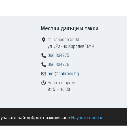
Местни данъци и такси
гр. Габрово 5300
ул. „Райчо Каролев“ № 4
066 804775
066 804776
mdt@gabrovo.bg
Работно време
8:15 – 16:30
получавате най-доброто изживяване
Научете повече
азени.