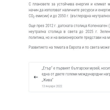
С плановете за устойчива енергия и климат 
начин да използват наличните ресурси и енергии
СО
емисии) и до 2050 г. (въглеродна неутралнос
2
Още през 2012 г. датската столица Копенхаген 
неутрална столица в света до 2025 г. Зеле
политика, но и на визионерските представи на 
Развитието на темата в Европа и по света може
„Етър“ е първият български музей, носи
една от двете големи международни наг
„Жива“
13 януари 2022