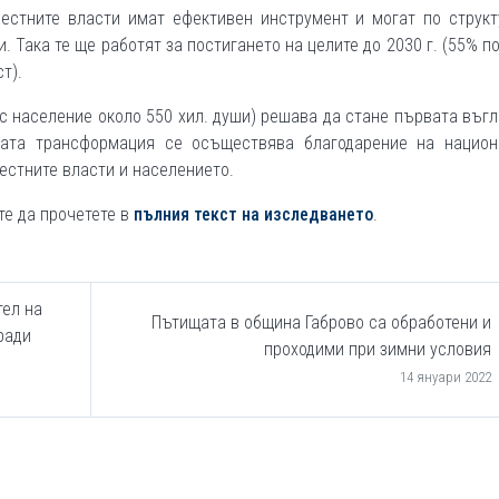
местните власти имат ефективен инструмент и могат по структ
. Така те ще работят за постигането на целите до 2030 г. (55% п
т).
(с население около 550 хил. души) решава да стане първата въг
ната трансформация се осъществява благодарение на национ
местните власти и населението.
те да прочетете в
пълния текст на изследването
.
тел на
Пътищата в община Габрово са обработени и
ради
проходими при зимни условия
14 януари 2022