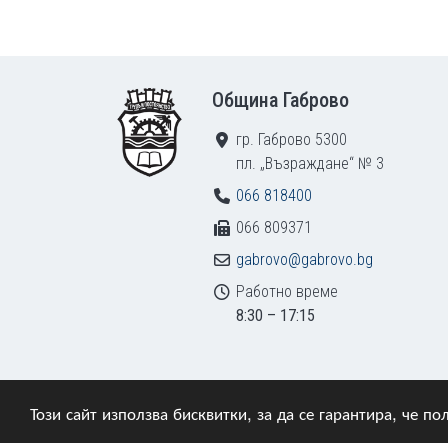
Footer
Община Габрово
гр. Габрово 5300
пл. „Възраждане“ № 3
066 818400
066 809371
gabrovo@gabrovo.bg
Работно време
8:30 – 17:15
Този сайт използва бисквитки, за да се гарантира, че 
© 2009–2026 Община Габрово. Всички права зап