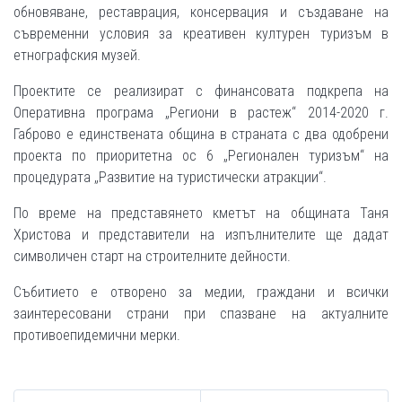
обновяване, реставрация, консервация и създаване на
съвременни условия за креативен културен туризъм в
етнографския музей.
Проектите се реализират с финансовата подкрепа на
Оперативна програма „Региони в растеж“ 2014-2020 г.
Габрово е единствената община в страната с два одобрени
проекта по приоритетна ос 6 „Регионален туризъм“ на
процедурата „Развитие на туристически атракции“.
По време на представянето кметът на общината Таня
Христова и представители на изпълнителите ще дадат
символичен старт на строителните дейности.
Събитието е отворено за медии, граждани и всички
заинтересовани страни при спазване на актуалните
противоепидемични мерки.