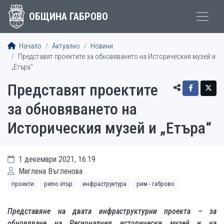
ОБЩИНА ГАБРОВО
Начало
Актуално
Новини
Представят проектите за обновяването на Историческия музей и
„Етъра“
Представят проектите
за обновяването на
Историческия музей и „Етъра“
1 декември 2021, 16:19
Миглена Въгленова
проекти
рemo етър
инфраструктура
рим - габрово
Представяне на двата инфраструктурни проекта – за
обновяване на Регионалния исторически музей и на