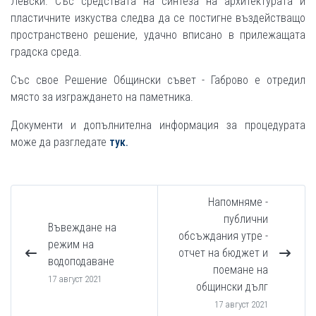
Левски. Със средствата на синтеза на архитектурата и
пластичните изкуства следва да се постигне въздействащо
пространствено решение, удачно вписано в прилежащата
градска среда.
Със свое Решение Общински съвет - Габрово е отредил
място за изграждането на паметника.
Документи и допълнителна информация за процедурата
може да разгледате
тук.
Напомняме -
публични
Въвеждане на
обсъждания утре -
режим на
отчет на бюджет и
водоподаване
поемане на
17 август 2021
общински дълг
17 август 2021