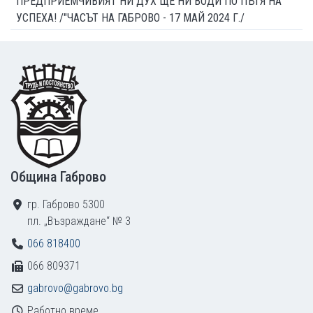
ПРЕДПРИЕМЧИВИЯТ НИ ДУХ ЩЕ НИ ВОДИ ПО ПЪТЯ НА
УСПЕХА! /"ЧАСЪТ НА ГАБРОВО - 17 МАЙ 2024 Г./
Footer
Община Габрово
гр. Габрово 5300
пл. „Възраждане“ № 3
066 818400
066 809371
gabrovo@gabrovo.bg
Работно време