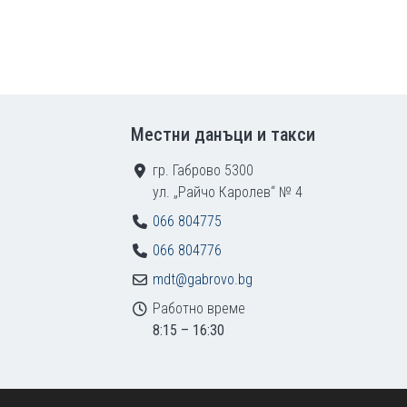
Местни данъци и такси
гр. Габрово 5300
ул. „Райчо Каролев“ № 4
066 804775
066 804776
mdt@gabrovo.bg
Работно време
8:15 – 16:30