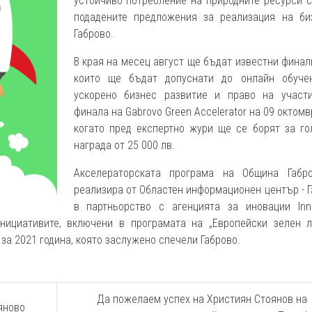
устойчиво потребление на природните ресурси 
подадените предложения за реализация на би
Габрово.
В края на месец август ще бъдат известни финал
които ще бъдат допуснати до онлайн обуче
ускорено бизнес развитие и право на участ
финала на Gabrovo Green Accelerator на 09 октомври
когато пред експертно жури ще се борят за го
награда от 25 000 лв.
Акселераторската програма на Община Габр
реализира от Областен информационен център - 
в партньорство с агенцията за иновации Inno
 инициативите, включени в програмата на „Европейски зелен 
за 2021 година, която заслужено спечели Габрово.
Да пожелаем успех на Християн Стоянов на
яново