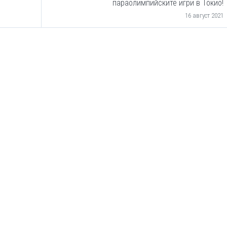
параолимпийските игри в Токио!
16 август 2021