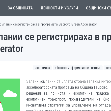
ЗА ОБЩИНАТА
ДЕЙНОСТИ И УСЛУГИ
ОБЩИНСКИ С
омпании се регистрираха в програмата Gabrovo Green Accelerator
пании се регистрираха в п
erator
икономика
областен информационен център
зел
Зелени компании от цялата страна заявиха инте
акселераторската програма на Община Габрово.
решения за по-чиста и екологична градска 
екологичен транспорт, производители на био 
иновативни стратегии за управление на отпадъ