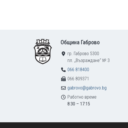
Footer
Община Габрово
гр. Габрово 5300
пл. „Възраждане“ № 3
066 818400
066 809371
gabrovo@gabrovo.bg
Работно време
8:30 – 17:15