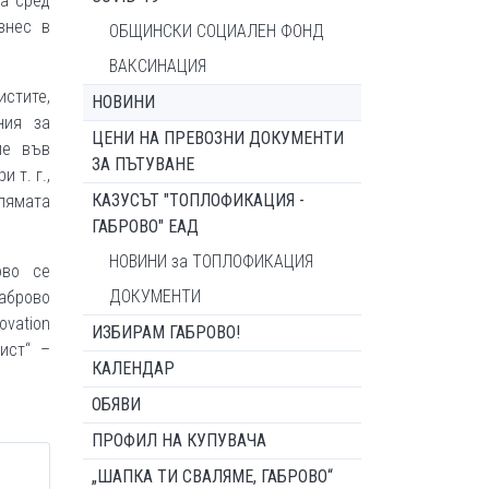
са сред
знес в
ОБЩИНСКИ СОЦИАЛЕН ФОНД
ВАКСИНАЦИЯ
истите,
НОВИНИ
ния за
ЦЕНИ НА ПРЕВОЗНИ ДОКУМЕНТИ
ие във
ЗА ПЪТУВАНЕ
 т. г.,
КАЗУСЪТ "ТОПЛОФИКАЦИЯ -
лямата
ГАБРОВО" ЕАД
НОВИНИ за ТОПЛОФИКАЦИЯ
ово се
ДОКУМЕНТИ
Габрово
vation
ИЗБИРАМ ГАБРОВО!
лист“ –
КАЛЕНДАР
ОБЯВИ
ПРОФИЛ НА КУПУВАЧА
„ШАПКА ТИ СВАЛЯМЕ, ГАБРОВО“