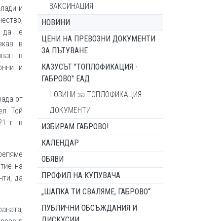
ВАКСИНАЦИЯ
млади и
ество,
НОВИНИ
а да е
ЦЕНИ НА ПРЕВОЗНИ ДОКУМЕНТИ
вкав в
ЗА ПЪТУВАНЕ
зван в
КАЗУСЪТ "ТОПЛОФИКАЦИЯ -
онни и
ГАБРОВО" ЕАД
НОВИНИ за ТОПЛОФИКАЦИЯ
рада от
ДОКУМЕНТИ
ел. Той
1 г. в
ИЗБИРАМ ГАБРОВО!
КАЛЕНДАР
крепяме
ОБЯВИ
итие на
ПРОФИЛ НА КУПУВАЧА
нти, да
„ШАПКА ТИ СВАЛЯМЕ, ГАБРОВО“
ПУБЛИЧНИ ОБСЪЖДАНИЯ И
аната,
ДИСКУСИИ