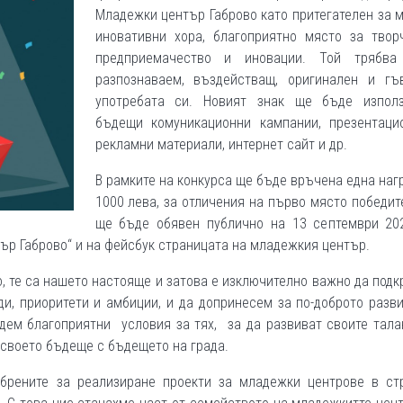
Младежки център Габрово като притегателен за 
иновативни хора, благоприятно място за творч
предприемачество и иновации. Той трябв
разпознаваем, въздействащ, оригинален и гъ
употребата си. Новият знак ще бъде изпол
бъдещи комуникационни кампании, презентаци
рекламни материали, интернет сайт и др.
В рамките на конкурса ще бъде връчена една наг
1000 лева, за отличения на първо място победит
ще бъде обявен публично на 13 септември 202
тър Габрово“ и на фейсбук страницата на младежкия център.
о, те са нашето настояще и затова е изключително важно да под
ди, приоритети и амбиции, и да допринесем за по-доброто разв
дем благоприятни условия за тях, за да развиват своите тала
 своето бъдеще с бъдещето на града.
брените за реализиране проекти за младежки центрове в стр