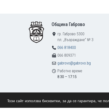
Footer
Община Габрово
гр. Габрово 5300
пл. „Възраждане“ № 3
066 818400
066 809371
gabrovo@gabrovo.bg
Работно време
8:30 – 17:15
Този сайт използва бисквитки, за да се гарантира, че 
© 2009–2026 Община Габрово. Всички права зап