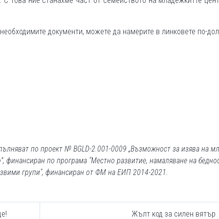
 С това ние станахме част от семейството на младежкитте цен
необходимите документи, можете да намерите в линковете по-дол
пълняват по проект № BGLD-2.001-0009 „Възможност за изява на м
“, финансиран по програма "Местно развитие, намаляване на бедно
звими групи", финансиран от ФМ на ЕИП 2014-2021.
де!
Жълт код за силен вятър