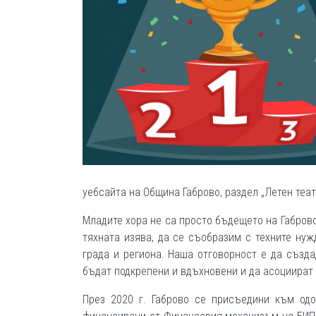
уебсайта на Община Габрово, раздел „Летен теа
Младите хора не са просто бъдещето на Габров
тяхната изява, да се съобразим с техните нуж
града и региона. Наша отговорност е да създа
бъдат подкрепени и вдъхновени и да асоциират
През 2020 г. Габрово се присъедини към одо