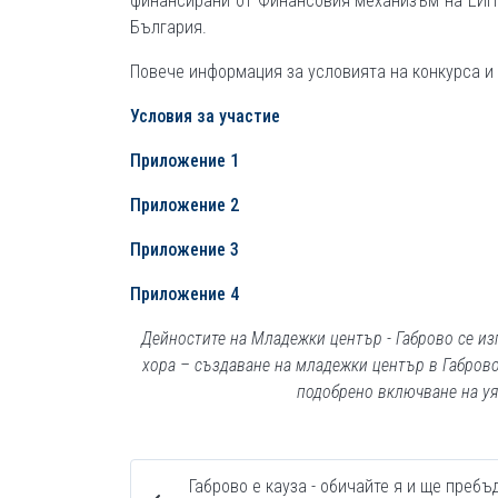
финансирани от Финансовия механизъм на ЕИП.
България.
Повече информация за условията на конкурса и 
Условия за участие
Приложение 1
Приложение 2
Приложение 3
Приложение 4
Дейностите на Младежки център - Габрово се из
хора – създаване на младежки център в Габрово
подобрено включване на уя
Габрово е кауза - обичайте я и ще пребъ