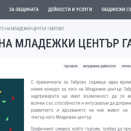
ЗА ОБЩИНАТА
ДЕЙНОСТИ И УСЛУГИ
ОБЩИНСКИ С
ГО НА МЛАДЕЖКИ ЦЕНТЪР ГАБРОВО
 НА МЛАДЕЖКИ ЦЕНТЪР Г
проекти
младежки дейности
летен
С празничната за Габрово седмица идва врем
новия конкурс за лого на Младежки център Габ
надпреварата ще имат възможност да се в
всички със способности и ентусиазъм да доприн
развитието и вдъхването на нов живот на 
театър като Младежки център.
Графичният символ, който търсим, трябва да пр