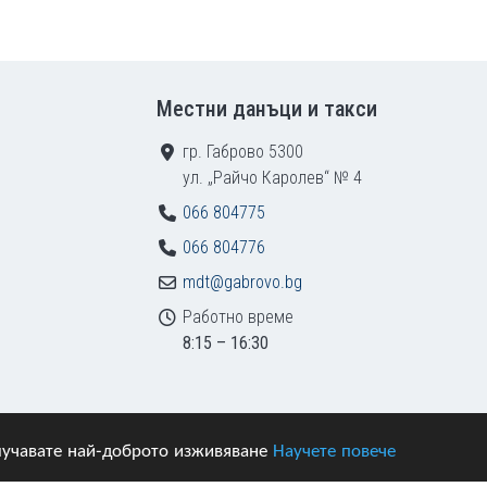
Местни данъци и такси
гр. Габрово 5300
ул. „Райчо Каролев“ № 4
066 804775
066 804776
mdt@gabrovo.bg
Работно време
8:15 – 16:30
получавате най-доброто изживяване
Научете повече
азени.