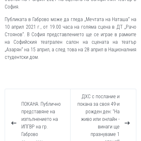
София.
Публиката в Габрово може да гледа „Мечтата на Наташа“ на
10 април 2021 г., от 19.00 часа на голяма сцена в ДТ „Рачо
Стоянов“. В София представлението ще се играе в рамките
на Софийския театрален салон на сцената на театър
„Азарян“ на 15 април, а след това на 28 април в Националния
студентски дом.
ДХС с послание и
ПОКАНА: Публично
покана за своя 49-и
представяне на
рожден ден: "На
изпълнението на
живо или онлайн -
ИПГВР на гр.
винаги ще
Габрово
празнуваме 1