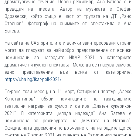
драматургично течение. Освен режисьор, Ана Батева е и
преводач на пиесата. Автор на музиката е Стефан
Здравески, който също е част от трупата на ДТ „Рачо
Стоянов“. Фотограф на снимките от спектакъла е Ана
Батева.
На сайта на САБ зрителите и всички заинтересовани страни
могат да гласуват за най-добро представление от всички
номинирани за наградите ИКАР 2021 в категориите
драматичен и куклен спектакъл. Може да се гласува само за
едно представление във всяка от категориите:
https://uba.bg/ikar-poll-2021/
.
По-рано този месец, на 11 март, Сатиричен театър „Алеко
Константинов“ обяви номинациите на тазгодишните
театрални награди за хумор и сатира „Златен кукерикон
2021“. В категорията „млада надежда“ Ана Батева е
номинирана за режисурата на „Мечтата на Наташа“.
Официалната церемония по връчването на наградите ще се
състои на 7 април 2021 на сцената на Сатиричния театър в