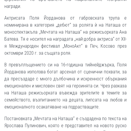
награди.
Актрисата Поля Йорданова от габровската трупа е
номинирана в категория „дебют“ за ролята ѝ на Наташа от
моноспектакъла „Мечтата на Наташа“ на режисьорката Ана
Батева. Тя е носител на наградата „най-добра актриса“ от XII-
я Международен фестивал „МоноАкт“ в Печ, Косово през
октомври 2020 г. за същата роля.
В превъплъщението си на 16-годишна тийнейджърка, Поля
Йорданова използва богат арсенал от сценични похвати, за
да пресъздаде с много дълбочина и искренност объркания
емоционален и мисловен свят на героинята си. Чрез разказа
на Наташа режисьорката въвежда зрителите в темите за
семейството, възпитанието на децата, липсата на любов и
емоционалното осакатяване на подрастващите.
Постановката „Мечтата на Наташа“ е създадена по текста на
Ярослава Пулинович, която е представител на новото руско