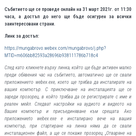
Събитието ще се проведе онлайн на 31 март 2021г. от 11:30
часа, а достъп до него ще бъде осигурен за всички
заинтересовани страни.
Линк за достъп:
https://mungabrovo.webex.com/mungabrovo/j.php?
MTID=m606bb82593a28696b938111786b718c4
След като кликнете върху линка, който ще бъде активен малко
преди обявения час на събитието, автоматично ще се свали
приложението webex.exe, което ще трябва да инсталирате на
вашия компютър. С приключване на инсталацията ще се
зареди прозорец, в който трябва да се регистрирате с име и
реален мейл. Следват настройки на аудиото и видеото на
Вашия компютър и присъединяване към срещата. Ако
приложениеto webex.exe е инсталирано вече на вашия
компютър, при стартиране на линка няма да се свали
инсталационен файл, а ще се покаже прозорец „Отваряне на