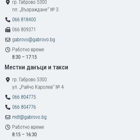
гр. Габрово 5300
пл. „Възраждане“ № 3
066 818400
066 809371
gabrovo@gabrovo.bg
Работно време
8:30 – 17:15
Местни данъци и такси
гр. Габрово 5300
ул. „Райчо Каролев“ № 4
066 804775
066 804776
mdt@gabrovo.bg
Работно време
8:15 – 16:30