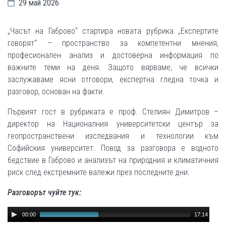
29 май 2026
„Часът на Габрово“ стартира новата рубрика „Експертите
говорят“ – пространство за компетентни мнения,
професионален анализ и достоверна информация по
важните теми на деня. Защото вярваме, че всички
заслужаваме ясни отговори, експертна гледна точка и
разговор, основан на факти.
Първият гост в рубриката е проф. Стелиян Димитров –
директор на Националния университетски център за
геопространствени изследвания и технологии към
Софийския университет. Повод за разговора е водното
бедствие в Габрово и анализът на природния и климатичния
риск след екстремните валежи през последните дни.
Разговорът чуйте тук:
Audio
00:00
17:14
Player